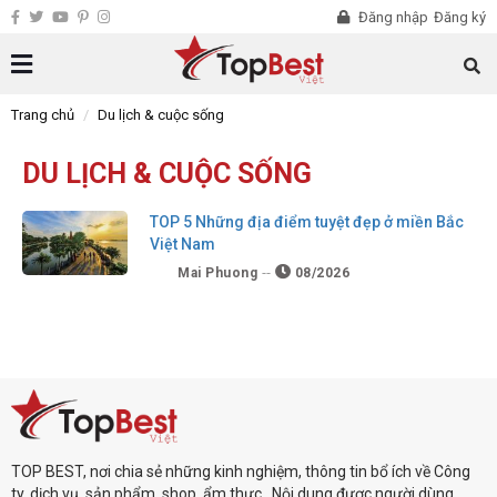
Đăng nhập
Đăng ký
Trang chủ
Du lịch & cuộc sống
DU LỊCH & CUỘC SỐNG
TOP 5 Những địa điểm tuyệt đẹp ở miền Bắc
Việt Nam
Mai Phuong
08/2026
TOP BEST, nơi chia sẻ những kinh nghiệm, thông tin bổ ích về Công
ty, dịch vụ, sản phẩm, shop, ẩm thực...Nội dung được người dùng