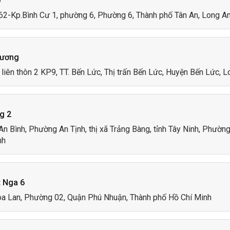
o
 nghỉ quanh bạn và sắp xếp theo thứ tự từ nhỏ nhất đến lớn nhất.
.62-Kp.Bình Cư 1, phường 6, Phường 6, Thành phố Tân An, Long A
 sẽ định vị thông qua địa chỉ IP, do đó vị trí của bạn có thể khôn
n thấy quãng đường không đúng có thể vị trí của địa chỉ IP không 
OPBEST:
Hương
T
, bạn hãy tìm tới Loại Lưu trú rồi chọn các loại hình lưu trú bạn 
liên thôn 2 KP9, TT. Bến Lức, Thị trấn Bến Lức, Huyện Bến Lức, 
ú khác nhau như: Khách sạn, Nhà nghỉ (vèn đường, nông thôn, nhà ng
ểm:
 loại hình lưu trú theo từng địa phương
g 2
An Bình, Phường An Tịnh, thị xã Trảng Bàng, tỉnh Tây Ninh, Phườn
, Resort, Du thuyền... còn được phân ra theo cấp độ từ 1 sao đến 
nh
hách sạn, nhà nghỉ bạn mong muốn, hãy đừng ngần ngại chia sẻ 
hỉ mới
] - Bạn cần đăng nhập để có thể đăng mới địa điểm lưu tr
 Nga 6
oa Lan, Phường 02, Quận Phú Nhuận, Thành phố Hồ Chí Minh