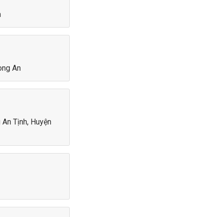
n
g chính xác bằng sử dụng thiết bị
đúng với vị trí thực tế của bạn.
muốn tìm kiếm. Hiện
TOPBEST
đã
Long An
hỉ mát....), Homestay, Resort, Du
g An Tịnh, Huyện
5 sao.
điểm lưu trú mới cho TOPBEST với
ú bạn muốn được hiển thị trên