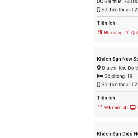
Giá thuê: 700.0
Số điện thoại: 0
Tiện ích
Nhà hàng
Quầ
Khách Sạn New St
Địa chỉ: Khu Đô 
Số phòng: 19
Số điện thoại: 0
Tiện ích
Wifi miễn phí
T
Khách Sạn Diệu H