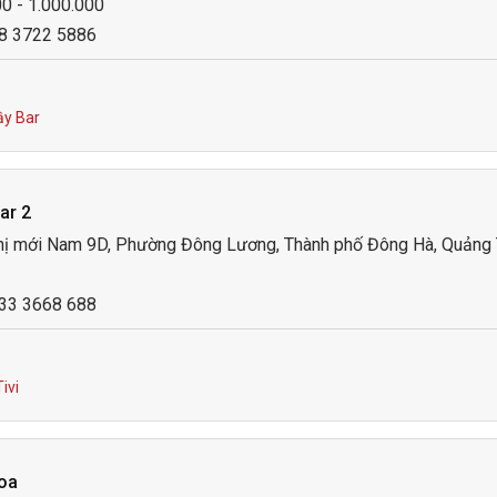
00 - 1.000.000
28 3722 5886
y Bar
ar 2
thị mới Nam 9D, Phường Đông Lương, Thành phố Đông Hà, Quảng 
233 3668 688
ivi
oa