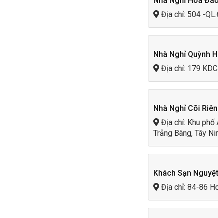
Nhà Nghỉ Hoa Đà
Hệ thống sẽ lọc các khách sạn, nhà
Địa chỉ: 504 -QL
Lưu ý:
Khi sử dụng máy tính, google
di động (định vị bằng GPS). Nếu bạ
Bạn có thể tìm những gì trên T
Lọc loại lưu trú gần bạn:
Nhà Nghỉ Quỳnh 
Tại các công cụ lọc của
TOPBES
Địa chỉ: 179 KDC 
phân ra khoảng 25 loại hình lưu tr
thuyền, nhà gỗ, lều trại.....
Lọc địa điểm lưu trú theo địa đi
Bạn cũng có thể kết hợp để tìm các
Nhà Nghỉ Cõi Riên
Lọc cấp sao lưu trú:
Địa chỉ: Khu phố 
Với các loai lưu trú như khách sạn
Trảng Bàng, Tây Ni
Ngoài ra, nếu bạn thấy không có k
công cụ [
Thêm khách sạn/nhà ng
TOPBEST.
Khách Sạn Nguyệt
Địa chỉ: 84-86 H