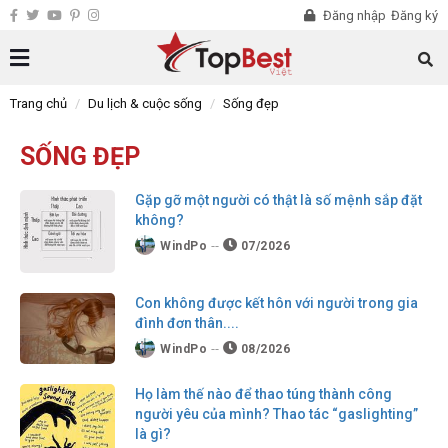
Đăng nhập
Đăng ký
Trang chủ
Du lịch & cuộc sống
Sống đẹp
SỐNG ĐẸP
Gặp gỡ một người có thật là số mệnh sắp đặt
không?
WindPo
07/2026
Con không được kết hôn với người trong gia
đình đơn thân....
WindPo
08/2026
Họ làm thế nào để thao túng thành công
người yêu của mình? Thao tác “gaslighting”
là gì?