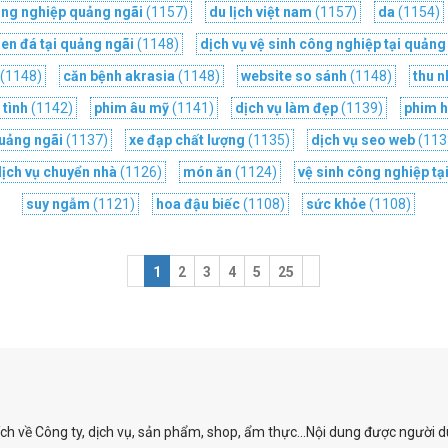
công nghiệp quảng ngãi
(1157)
du lịch việt nam
(1157)
da
(1154)
sen đá tại quảng ngãi
(1148)
dịch vụ vệ sinh công nghiệp tại quảng
(1148)
căn bệnh akrasia
(1148)
website so sánh
(1148)
thu 
tình
(1142)
phim âu mỹ
(1141)
dịch vụ làm đẹp
(1139)
phim 
uảng ngãi
(1137)
xe đạp chất lượng
(1135)
dịch vụ seo web
(113
dịch vụ chuyển nhà
(1126)
món ăn
(1124)
vệ sinh công nghiệp tạ
suy ngẫm
(1121)
hoa đậu biếc
(1108)
sức khỏe
(1108)
1
2
3
4
5
25
ích về Công ty, dịch vụ, sản phẩm, shop, ẩm thực...Nội dung được người