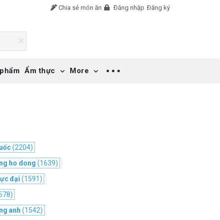
Chia sẻ món ăn
Đăng nhập
Đăng ký
 phẩm
Ẩm thực
More
T
uốc
(2204)
ng ho dong
(1639)
cực đại
(1591)
578)
ng anh
(1542)