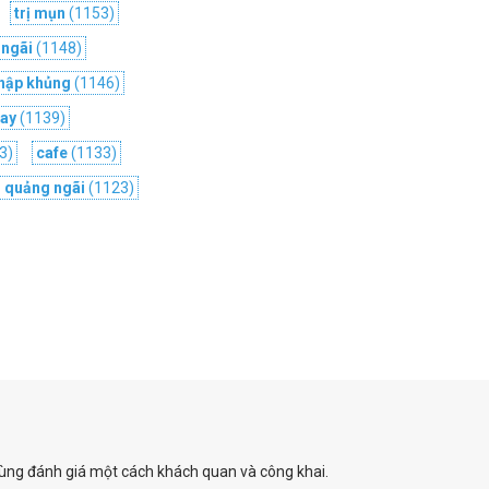
trị mụn
(1153)
 ngãi
(1148)
nhập khủng
(1146)
hay
(1139)
3)
cafe
(1133)
i quảng ngãi
(1123)
 dùng đánh giá một cách khách quan và công khai.