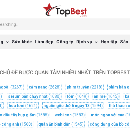
ng
Sức khỏe
Làm đẹp
Công ty
Dịch vụ
Học tập
Sản
CHỦ ĐỀ ĐƯỢC QUAN TÂM NHIỀU NHẤT TRÊN TOPBES
ngoài
(3267)
cẩm nang
(2628)
phim truyện
(2218)
phim hàn q
)
serum bán chạy nhất
(1680)
tôm
(1649)
anime
(1645)
ka
4)
hoa tươi
(1621)
nguồn gốc thứ 6 ngày 13
(1594)
thử thách 
o dâu tây bụp giấm
(1585)
web icon
(1583)
món ngon với cua
(1
ồ công anh
(1560)
quán ăn bình dân
(1545)
công dụng của bồ cô