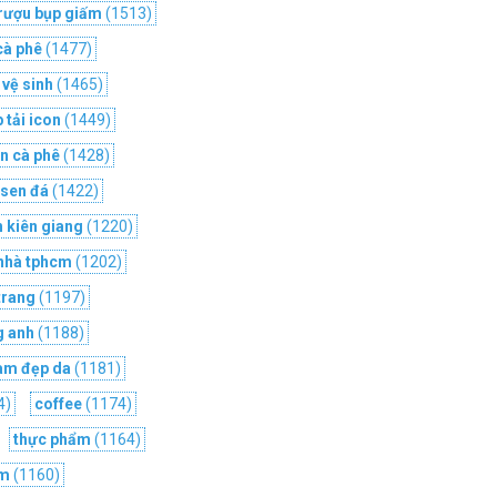
rượu bụp giấm
(1513)
cà phê
(1477)
 vệ sinh
(1465)
 tải icon
(1449)
n cà phê
(1428)
sen đá
(1422)
h kiên giang
(1220)
 nhà tphcm
(1202)
trang
(1197)
g anh
(1188)
àm đẹp da
(1181)
4)
coffee
(1174)
thực phẩm
(1164)
ẩm
(1160)