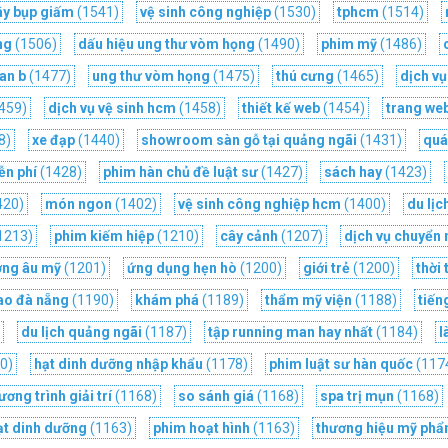
ây bụp giấm
(1541)
vệ sinh công nghiệp
(1530)
tphcm
(1514)
ng
(1506)
dấu hiệu ung thư vòm họng
(1490)
phim mỹ
(1486)
an b
(1477)
ung thư vòm họng
(1475)
thú cưng
(1465)
dịch vụ
459)
dịch vụ vệ sinh hcm
(1458)
thiết kế web
(1454)
trang web
8)
xe đạp
(1440)
showroom sàn gỗ tại quảng ngãi
(1431)
quá
ễn phí
(1428)
phim hàn chủ đề luật sư
(1427)
sách hay
(1423)
420)
món ngon
(1402)
vệ sinh công nghiệp hcm
(1400)
du lịc
1213)
phim kiếm hiệp
(1210)
cây cảnh
(1207)
dịch vụ chuyển
ờng âu mỹ
(1201)
ứng dụng hẹn hò
(1200)
giới trẻ
(1200)
thời 
hao đà nẵng
(1190)
khám phá
(1189)
thẩm mỹ viện
(1188)
tiến
)
du lịch quảng ngãi
(1187)
tập running man hay nhất
(1184)
l
0)
hạt dinh dưỡng nhập khẩu
(1178)
phim luật sư hàn quốc
(117
ương trình giải trí
(1168)
so sánh giá
(1168)
spa trị mụn
(1168)
hạt dinh dưỡng
(1163)
phim hoạt hình
(1163)
thương hiệu mỹ ph