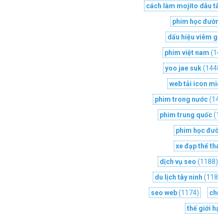
cách làm mojito dâu t
phim học đườ
dấu hiệu viêm g
phim việt nam
(1
yoo jae suk
(144
web tải icon mi
phim trong nước
(1
phim trung quốc
(
phim học đư
xe đạp thể t
dịch vụ seo
(1188
du lịch tây ninh
(118
seo web
(1174)
ch
thế giới 