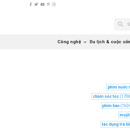
Công nghệ
Du lịch & cuộc số
phim nước 
chăm sóc tóc
(1706
phim hàn
(162
mojit
tác dụng trà b