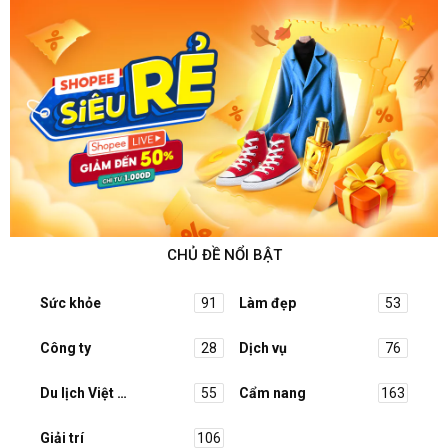
CHỦ ĐỀ NỔI BẬT
Sức khỏe
91
Làm đẹp
53
Công ty
28
Dịch vụ
76
Du lịch Việt Nam
55
Cẩm nang
163
Giải trí
106