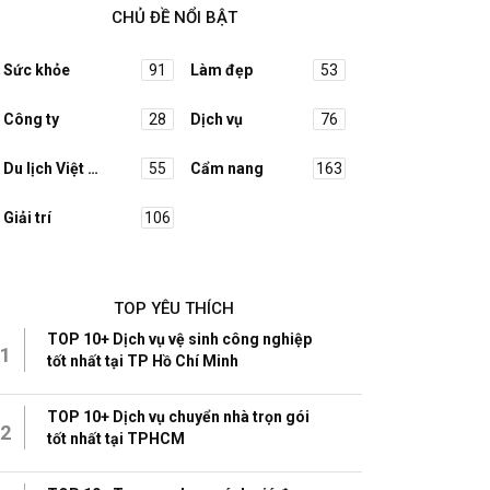
CHỦ ĐỀ NỔI BẬT
Sức khỏe
91
Làm đẹp
53
Công ty
28
Dịch vụ
76
Du lịch Việt Nam
55
Cẩm nang
163
Giải trí
106
TOP YÊU THÍCH
TOP 10+ Dịch vụ vệ sinh công nghiệp
1
tốt nhất tại TP Hồ Chí Minh
TOP 10+ Dịch vụ chuyển nhà trọn gói
2
tốt nhất tại TPHCM