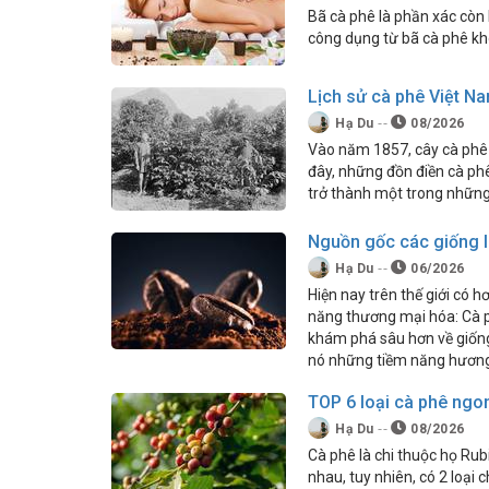
Bã cà phê là phần xác còn 
công dụng từ bã cà phê khô
Lịch sử cà phê Việt N
Hạ Du
08/2026
Vào năm 1857, cây cà phê 
đây, những đồn điền cà phê
trở thành một trong những 
Nguồn gốc các giống lo
Hạ Du
06/2026
Hiện nay trên thế giới có h
năng thương mại hóa: Cà 
khám phá sâu hơn về giống 
nó những tiềm năng hương
TOP 6 loại cà phê ngon
Hạ Du
08/2026
Cà phê là chi thuộc họ Rub
nhau, tuy nhiên, có 2 loại