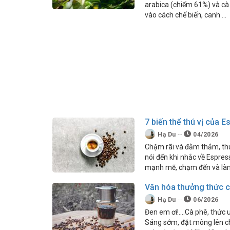
arabica (chiếm 61%) và cà
vào cách chế biến, canh …
7 biến thể thú vị của 
Hạ Du
04/2026
Chậm rãi và đằm thắm, thu
nói đến khi nhắc về Espres
mạnh mẽ, chạm đến và làm 
Văn hóa thưởng thức c
Hạ Du
06/2026
Đen em ơi!....Cà phê, thức
Sáng sớm, đặt mông lên chi