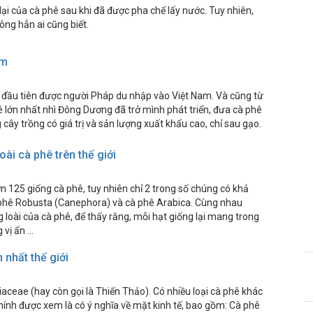
lại của cà phê sau khi đã được pha chế lấy nước. Tuy nhiên,
ng hẳn ai cũng biết.
am
đầu tiên được người Pháp du nhập vào Việt Nam. Và cũng từ
 lớn nhất nhì Đông Dương đã trở mình phát triển, đưa cà phê
cây trồng có giá trị và sản lượng xuất khẩu cao, chỉ sau gạo.
ài cà phê trên thế giới
ơn 125 giống cà phê, tuy nhiên chỉ 2 trong số chúng có khả
phê Robusta (Canephora) và cà phê Arabica. Cùng nhau
loài của cà phê, để thấy rằng, mỗi hạt giống lại mang trong
 vị ẩn …
 nhất thế giới
iaceae (hay còn gọi là Thiến Thảo). Có nhiều loại cà phê khác
 chính được xem là có ý nghĩa về mặt kinh tế, bao gồm: Cà phê