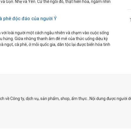
 và Gọn. Nhẹ và Yên. Cứ thế ngồi đó, thật hiền hòa, ngắm nhìn
à phê độc đáo của người Ý
ến với loài người một cách ngẫu nhiên và chạm vào cuộc sống
ẫu hứng. Giữa những thanh âm đê mê của thức uống diệu kỳ
à ngọt, cà phê, ở mỗi quốc gia, dân tộc lại được biến hóa tinh
ích về Công ty, dịch vụ, sản phẩm, shop, ẩm thực...Nội dung được người