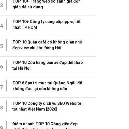
TOP 10+ Trang web so sánh giá đơn
3
giản dễ sử dụng
TOP 10+ Công ty cung cấp tạp vụ tốt
4
nhất TP.HCM
TOP 10 Quán café có không gian nhỏ
5
đẹp view chill tại Đồng Hới
TOP 10 Cửa hàng bán xe đạp thể thao
6
tại Hà Nội
TOP 6 Spa trị mụn tại Quảng Ngãi, đã
7
không đau lại còn không dấu
TOP 10 Công ty dịch vụ SEO Website
8
tốt nhất Việt Nam [2026]
Điểm nhanh TOP 10 Công viên đẹp
9