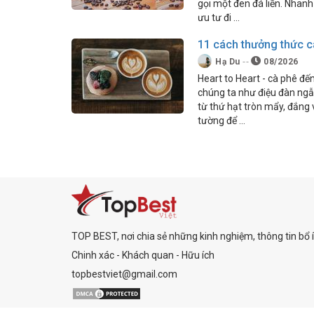
gọi một đen đá liền. Nhanh
ưu tư đi …
11 cách thưởng thức c
Hạ Du
08/2026
Heart to Heart - cà phê đ
chúng ta như điệu đàn ng
từ thứ hạt tròn mẩy, đắng v
tường để …
TOP BEST, nơi chia sẻ những kinh nghiệm, thông tin bổ 
Chinh xác - Khách quan - Hữu ích
topbestviet@gmail.com