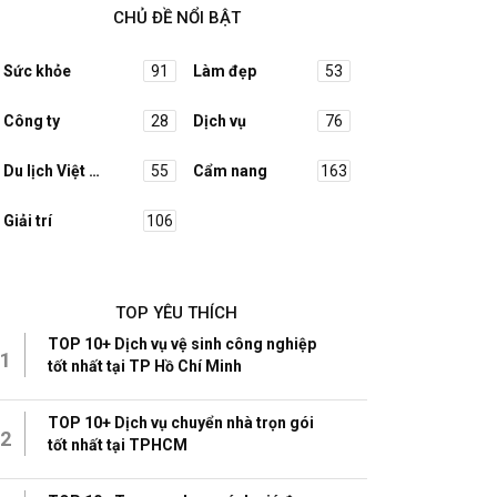
CHỦ ĐỀ NỔI BẬT
Sức khỏe
91
Làm đẹp
53
Công ty
28
Dịch vụ
76
Du lịch Việt Nam
55
Cẩm nang
163
Giải trí
106
TOP YÊU THÍCH
TOP 10+ Dịch vụ vệ sinh công nghiệp
1
tốt nhất tại TP Hồ Chí Minh
TOP 10+ Dịch vụ chuyển nhà trọn gói
2
tốt nhất tại TPHCM