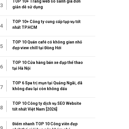
TOP 10+ Trang web so sánh giá đơn
3
giản dễ sử dụng
TOP 10+ Công ty cung cấp tạp vụ tốt
4
nhất TP.HCM
TOP 10 Quán café có không gian nhỏ
5
đẹp view chill tại Đồng Hới
TOP 10 Cửa hàng bán xe đạp thể thao
6
tại Hà Nội
TOP 6 Spa trị mụn tại Quảng Ngãi, đã
7
không đau lại còn không dấu
TOP 10 Công ty dịch vụ SEO Website
8
tốt nhất Việt Nam [2026]
Điểm nhanh TOP 10 Công viên đẹp
9