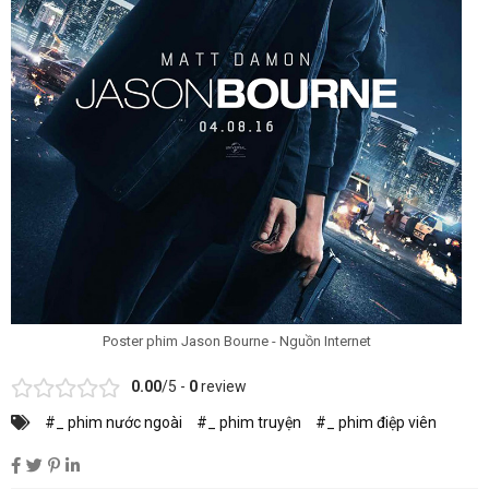
Poster phim Jason Bourne - Nguồn Internet
0.00
/5 -
0
review
#_ phim nước ngoài
#_ phim truyện
#_ phim điệp viên