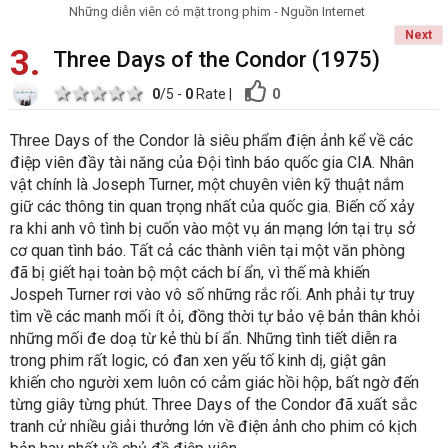
Những diễn viên có mặt trong phim - Nguồn Internet
Next
3
Three Days of the Condor (1975)
1 star
2 stars
3 stars
4 stars
5 stars
0
0
/5 -
0
Rate
|
Three Days of the Condor là siêu phẩm điện ảnh kể về các
điệp viên đầy tài năng của Đội tình báo quốc gia CIA. Nhân
vật chính là Joseph Turner, một chuyên viên kỹ thuật nắm
giữ các thông tin quan trọng nhất của quốc gia. Biến cố xảy
ra khi anh vô tình bị cuốn vào một vụ án mạng lớn tại trụ sở
cơ quan tình báo. Tất cả các thành viên tại một văn phòng
đã bị giết hại toàn bộ một cách bí ẩn, vì thế mà khiến
Jospeh Turner rơi vào vô số những rắc rối. Anh phải tự truy
tìm về các manh mối ít ỏi, đồng thời tự bảo vệ bản thân khỏi
những mối đe doạ từ kẻ thù bí ẩn. Những tình tiết diễn ra
trong phim rất logic, có đan xen yếu tố kinh dị, giật gân
khiến cho người xem luôn có cảm giác hồi hộp, bất ngờ đến
từng giây từng phút. Three Days of the Condor đã xuất sắc
tranh cử nhiều giải thưởng lớn về điện ảnh cho phim có kịch