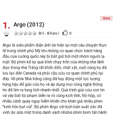
Next
1
Argo (2012)
1 star
2 stars
3 stars
4 stars
5 stars
0
0
/5 -
0
Rate
|
Argo là siêu phẩm điện ảnh tái hiện lại một câu chuyện thực
tế trong chính phủ Mỹ khi những cơ quan chức trách hàng
đầu của cường quốc này bị bắt giữ bởi một nhóm người lạ
mặt. Bộ phim kể lại quá trình chạy trốn của những nhà lãnh
đạo trong nhà Trắng rất khốn đốn, chật vật, cuối cùng họ đã
lưu lạc đến Canada và phải cầu cứu cơ quan chính phủ tại
đây. Về phía Nhà trắng cũng đã huy động một lực lượng
hùng hậu để giải cứu họ và áp dụng mọi công nghệ thông
tin để tìm ra tung tích nhanh nhất. Quá trình giải cứu con tin
và vây bắt tội phạm diễn ra vô cùng kịch tính, hồi hộp, có
nhiều cảnh quay nguy hiểm khiến cho khán giả nhiều phen
"kinh hồn bạt vía". Bộ phim Argo với kịch bản xuất sắc đã
vinh dự góp mặt trong danh sách những phim bom tấn hành