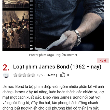
Poster phim Argo - Nguồn Internet
Next
2
Loạt phim James Bond (1962 – nay)
1 star
2 stars
3 stars
4 stars
5 stars
0
0
/5 -
0
Rate
|
James Bond là bộ phim điệp viên gồm nhiều phần kể về anh
chàng James đầy tài năng, luôn hoàn thành các nhiệm vụ cơ
mật một cách xuất sắc. Điệp viên James Bond nổi bật với
vẻ ngoài lãng tử, đầy thu hút, tác phong hành động nhanh
chóng, bất ngờ khiến cho đối phương khó có thể nắm bắt,