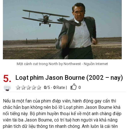
Một cảnh cut trong North by Northwest - Nguồn Internet
5
Loạt phim Jason Bourne (2002 – nay)
1 star
2 stars
3 stars
4 stars
5 stars
0
0
/5 -
0
Rate
|
Nếu là một fan của phim điệp viên, hành động gay cấn thì
chắc hẳn bạn không nên bỏ lỡ Loạt phim Jason Bourne khá
nổi tiếng này. Bộ phim huyền thoại kể về một anh chàng điệp
viên tài ba Jason Bourne, có trí tuệ hơn người và khả năng
phân tích dữ liệu thông tin nhanh chóng. Anh luôn là cái tên