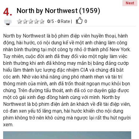
Next
4
North by Northwest (1959)
1 star
2 stars
3 stars
4 stars
5 stars
0
0
/5 -
0
Rate
|
North by Northwest là bộ phim điệp viên huyền thoại, hành
động, hài hước, có nội dung kể về một anh chàng làm công
nhân bình thường tại một công ty nhỏ ở thành phố New York.
Tuy nhiên, cuộc đời anh đã thay đổi vào một ngày làm việc
bình thường khi anh đã không may mắn bị băng đảng cướp
hiểu lầm thành lực lượng đặc nhiệm CIA và chúng đã bắt
cóc anh. Nhờ vào khả năng ứng phó nhanh nhẹn và tài trí
thông minh của mình, anh đã trốn thoát ngoạn mục khỏi bọn
chúng. Trên đường tẩu thoát, anh đã có cơ duyên gặp được
một cô gái xinh đẹp đồng hành cùng với mình. North by
Northwest là bộ phim điện ảnh ăn khách về đề tài điệp viên,
có đan xen yếu tố lãng mạn, hài hước khiến cho nội dung
phim không trở nên khô cứng mà ngược lại rất thu hút người
xem.