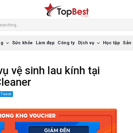
ng
Sức khỏe
Làm đẹp
Công ty
Dịch vụ
Học tập
Sản
vụ vệ sinh lau kính tại
Cleaner
Tweet