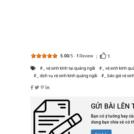
1 star
2 stars
3 stars
4 stars
5 stars
1
5.00
/5 -
1
Review
#_ vệ sinh kính tại quảng ngãi
#_ vệ sinh kính qu
#_ dịch vụ vệ sinh kính quảng ngãi
#_ báo giá vệ sin
GỬI BÀI LÊN
Bạn có ý tưởng hay cầ
dung bạn chia sẻ có t