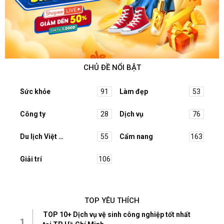
CHỦ ĐỀ NỔI BẬT
Sức khỏe
91
Làm đẹp
53
Công ty
28
Dịch vụ
76
Du lịch Việt Nam
55
Cẩm nang
163
Giải trí
106
TOP YÊU THÍCH
TOP 10+ Dịch vụ vệ sinh công nghiệp tốt nhất
1