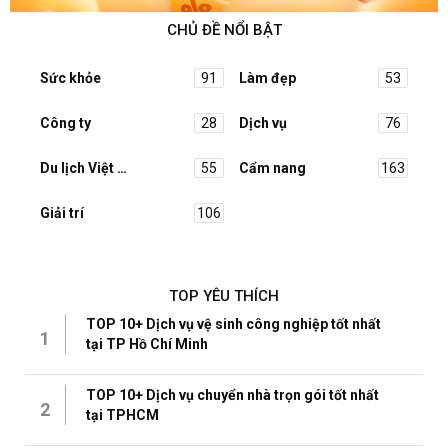
CHỦ ĐỀ NỔI BẬT
Sức khỏe
91
Làm đẹp
53
Công ty
28
Dịch vụ
76
Du lịch Việt Nam
55
Cẩm nang
163
Giải trí
106
TOP YÊU THÍCH
TOP 10+ Dịch vụ vệ sinh công nghiệp tốt nhất
1
tại TP Hồ Chí Minh
TOP 10+ Dịch vụ chuyển nhà trọn gói tốt nhất
2
tại TPHCM