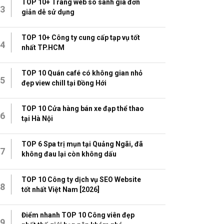
TOP 10+ Trang web so sánh giá đơn
3
giản dễ sử dụng
TOP 10+ Công ty cung cấp tạp vụ tốt
4
nhất TP.HCM
TOP 10 Quán café có không gian nhỏ
5
đẹp view chill tại Đồng Hới
TOP 10 Cửa hàng bán xe đạp thể thao
6
tại Hà Nội
TOP 6 Spa trị mụn tại Quảng Ngãi, đã
7
không đau lại còn không dấu
TOP 10 Công ty dịch vụ SEO Website
8
tốt nhất Việt Nam [2026]
Điểm nhanh TOP 10 Công viên đẹp
9