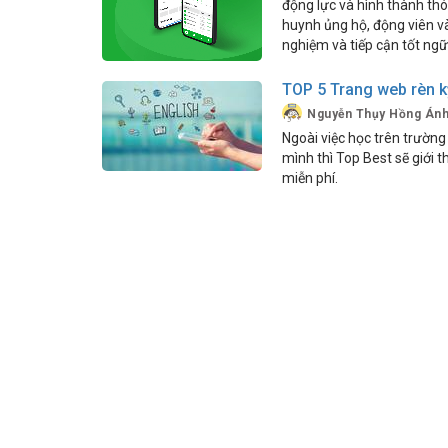
động lực và hình thành th
huynh ủng hộ, động viên v
nghiệm và tiếp cận tốt ng
TOP 5 Trang web rèn k
Nguyễn Thụy Hồng Án
Ngoài việc học trên trườn
mình thì Top Best sẽ giới 
miễn phí.