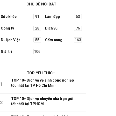
CHỦ ĐỀ NỔI BẬT
Sức khỏe
91
Làm đẹp
53
Công ty
28
Dịch vụ
76
Du lịch Việt Nam
55
Cẩm nang
163
Giải trí
106
TOP YÊU THÍCH
TOP 10+ Dịch vụ vệ sinh công nghiệp
1
tốt nhất tại TP Hồ Chí Minh
TOP 10+ Dịch vụ chuyển nhà trọn gói
2
tốt nhất tại TPHCM