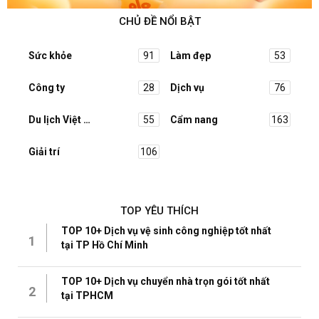
CHỦ ĐỀ NỔI BẬT
Sức khỏe
91
Làm đẹp
53
Công ty
28
Dịch vụ
76
Du lịch Việt Nam
55
Cẩm nang
163
Giải trí
106
TOP YÊU THÍCH
TOP 10+ Dịch vụ vệ sinh công nghiệp tốt nhất
1
tại TP Hồ Chí Minh
TOP 10+ Dịch vụ chuyển nhà trọn gói tốt nhất
2
tại TPHCM