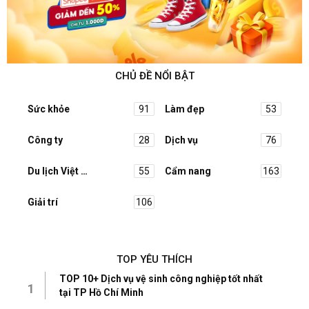
CHỦ ĐỀ NỔI BẬT
Sức khỏe
91
Làm đẹp
53
Công ty
28
Dịch vụ
76
Du lịch Việt Nam
55
Cẩm nang
163
Giải trí
106
TOP YÊU THÍCH
TOP 10+ Dịch vụ vệ sinh công nghiệp tốt nhất
1
tại TP Hồ Chí Minh