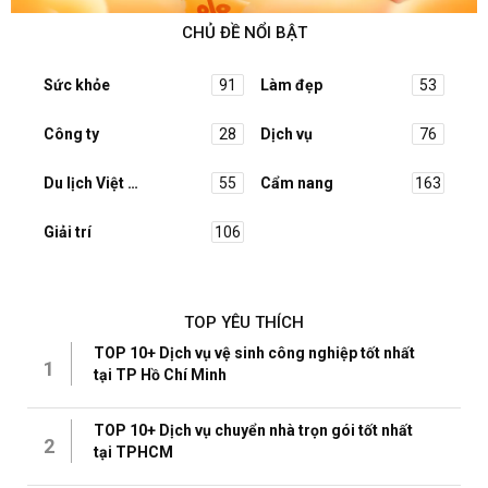
CHỦ ĐỀ NỔI BẬT
Sức khỏe
91
Làm đẹp
53
Công ty
28
Dịch vụ
76
Du lịch Việt Nam
55
Cẩm nang
163
Giải trí
106
TOP YÊU THÍCH
TOP 10+ Dịch vụ vệ sinh công nghiệp tốt nhất
1
tại TP Hồ Chí Minh
TOP 10+ Dịch vụ chuyển nhà trọn gói tốt nhất
2
tại TPHCM