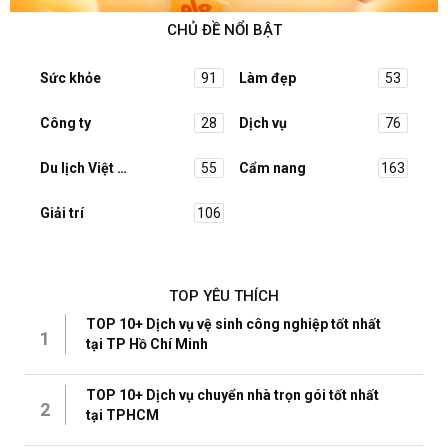
CHỦ ĐỀ NỔI BẬT
Sức khỏe
91
Làm đẹp
53
Công ty
28
Dịch vụ
76
Du lịch Việt Nam
55
Cẩm nang
163
Giải trí
106
TOP YÊU THÍCH
TOP 10+ Dịch vụ vệ sinh công nghiệp tốt nhất
1
tại TP Hồ Chí Minh
TOP 10+ Dịch vụ chuyển nhà trọn gói tốt nhất
2
tại TPHCM