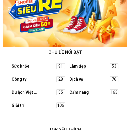
CHỦ ĐỀ NỔI BẬT
Sức khỏe
91
Làm đẹp
53
Công ty
28
Dịch vụ
76
Du lịch Việt Nam
55
Cẩm nang
163
Giải trí
106
TOP YÊU THÍCH