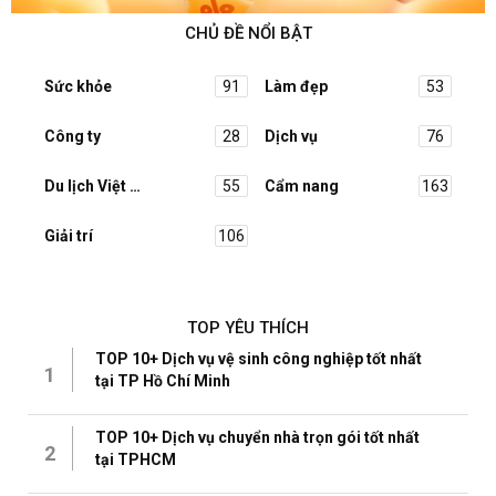
CHỦ ĐỀ NỔI BẬT
Sức khỏe
91
Làm đẹp
53
Công ty
28
Dịch vụ
76
Du lịch Việt Nam
55
Cẩm nang
163
Giải trí
106
TOP YÊU THÍCH
TOP 10+ Dịch vụ vệ sinh công nghiệp tốt nhất
1
tại TP Hồ Chí Minh
TOP 10+ Dịch vụ chuyển nhà trọn gói tốt nhất
2
tại TPHCM