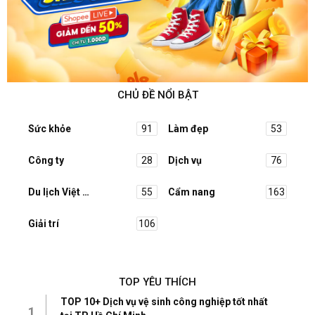
CHỦ ĐỀ NỔI BẬT
Sức khỏe
91
Làm đẹp
53
Công ty
28
Dịch vụ
76
Du lịch Việt Nam
55
Cẩm nang
163
Giải trí
106
TOP YÊU THÍCH
TOP 10+ Dịch vụ vệ sinh công nghiệp tốt nhất
1