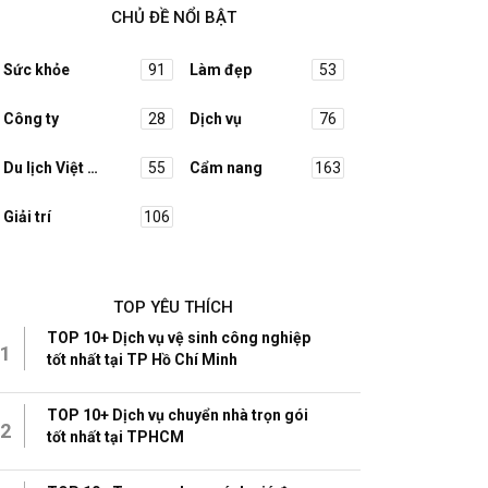
CHỦ ĐỀ NỔI BẬT
Sức khỏe
91
Làm đẹp
53
Công ty
28
Dịch vụ
76
Du lịch Việt Nam
55
Cẩm nang
163
Giải trí
106
TOP YÊU THÍCH
TOP 10+ Dịch vụ vệ sinh công nghiệp
1
tốt nhất tại TP Hồ Chí Minh
TOP 10+ Dịch vụ chuyển nhà trọn gói
2
tốt nhất tại TPHCM