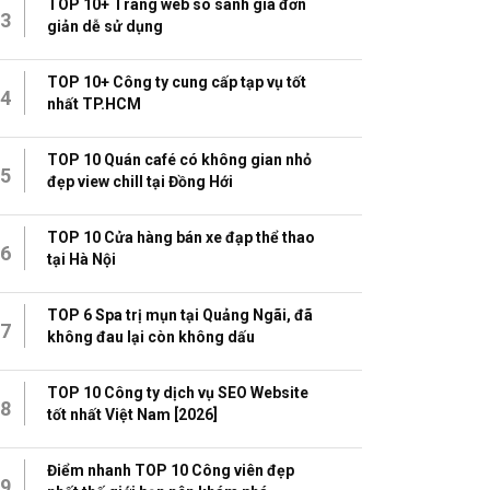
TOP 10+ Trang web so sánh giá đơn
3
giản dễ sử dụng
TOP 10+ Công ty cung cấp tạp vụ tốt
4
nhất TP.HCM
TOP 10 Quán café có không gian nhỏ
5
đẹp view chill tại Đồng Hới
TOP 10 Cửa hàng bán xe đạp thể thao
6
tại Hà Nội
TOP 6 Spa trị mụn tại Quảng Ngãi, đã
7
không đau lại còn không dấu
TOP 10 Công ty dịch vụ SEO Website
8
tốt nhất Việt Nam [2026]
Điểm nhanh TOP 10 Công viên đẹp
9