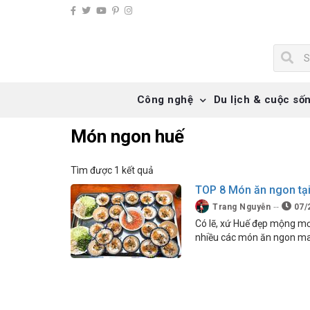
Công nghệ
Du lịch & cuộc số
Món ngon huế
Tìm được 1 kết quả
TOP 8 Món ăn ngon tạ
Trang Nguyễn
07/
Có lẽ, xứ Huế đẹp mộng mơ
nhiều các món ăn ngon ma