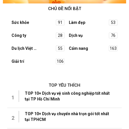
CHỦ ĐỀ NỔI BẬT
Sức khỏe
91
Làm đẹp
53
Công ty
28
Dịch vụ
76
Du lịch Việt Nam
55
Cẩm nang
163
Giải trí
106
TOP YÊU THÍCH
TOP 10+ Dịch vụ vệ sinh công nghiệp tốt nhất
1
tại TP Hồ Chí Minh
TOP 10+ Dịch vụ chuyển nhà trọn gói tốt nhất
2
tại TPHCM