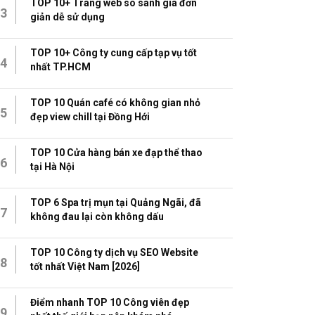
TOP 10+ Trang web so sánh giá đơn
3
giản dễ sử dụng
TOP 10+ Công ty cung cấp tạp vụ tốt
4
nhất TP.HCM
TOP 10 Quán café có không gian nhỏ
5
đẹp view chill tại Đồng Hới
TOP 10 Cửa hàng bán xe đạp thể thao
6
tại Hà Nội
TOP 6 Spa trị mụn tại Quảng Ngãi, đã
7
không đau lại còn không dấu
TOP 10 Công ty dịch vụ SEO Website
8
tốt nhất Việt Nam [2026]
Điểm nhanh TOP 10 Công viên đẹp
9