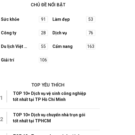
CHỦ ĐỀ NỔI BẬT
Sức khỏe
91
Làm đẹp
53
Công ty
28
Dịch vụ
76
Du lịch Việt Nam
55
Cẩm nang
163
Giải trí
106
TOP YÊU THÍCH
TOP 10+ Dịch vụ vệ sinh công nghiệp
1
tốt nhất tại TP Hồ Chí Minh
TOP 10+ Dịch vụ chuyển nhà trọn gói
2
tốt nhất tại TPHCM