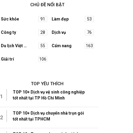
CHỦ ĐỀ NỔI BẬT
Sức khỏe
91
Làm đẹp
53
Công ty
28
Dịch vụ
76
Du lịch Việt Nam
55
Cẩm nang
163
Giải trí
106
TOP YÊU THÍCH
TOP 10+ Dịch vụ vệ sinh công nghiệp
1
tốt nhất tại TP Hồ Chí Minh
TOP 10+ Dịch vụ chuyển nhà trọn gói
2
tốt nhất tại TPHCM