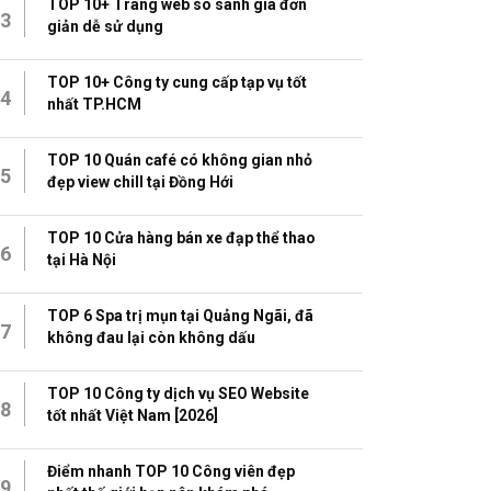
TOP 10+ Trang web so sánh giá đơn
3
giản dễ sử dụng
TOP 10+ Công ty cung cấp tạp vụ tốt
4
nhất TP.HCM
TOP 10 Quán café có không gian nhỏ
5
đẹp view chill tại Đồng Hới
TOP 10 Cửa hàng bán xe đạp thể thao
6
tại Hà Nội
TOP 6 Spa trị mụn tại Quảng Ngãi, đã
7
không đau lại còn không dấu
TOP 10 Công ty dịch vụ SEO Website
8
tốt nhất Việt Nam [2026]
Điểm nhanh TOP 10 Công viên đẹp
9