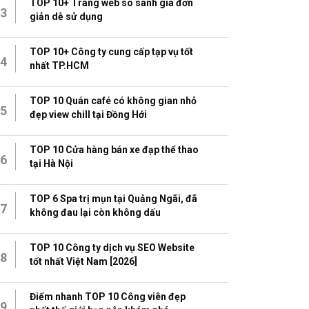
TOP 10+ Trang web so sánh giá đơn
3
giản dễ sử dụng
TOP 10+ Công ty cung cấp tạp vụ tốt
4
nhất TP.HCM
TOP 10 Quán café có không gian nhỏ
5
đẹp view chill tại Đồng Hới
TOP 10 Cửa hàng bán xe đạp thể thao
6
tại Hà Nội
TOP 6 Spa trị mụn tại Quảng Ngãi, đã
7
không đau lại còn không dấu
TOP 10 Công ty dịch vụ SEO Website
8
tốt nhất Việt Nam [2026]
Điểm nhanh TOP 10 Công viên đẹp
9