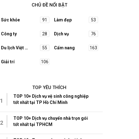
CHỦ ĐỀ NỔI BẬT
Sức khỏe
91
Làm đẹp
53
Công ty
28
Dịch vụ
76
Du lịch Việt Nam
55
Cẩm nang
163
Giải trí
106
TOP YÊU THÍCH
TOP 10+ Dịch vụ vệ sinh công nghiệp
1
tốt nhất tại TP Hồ Chí Minh
TOP 10+ Dịch vụ chuyển nhà trọn gói
2
tốt nhất tại TPHCM