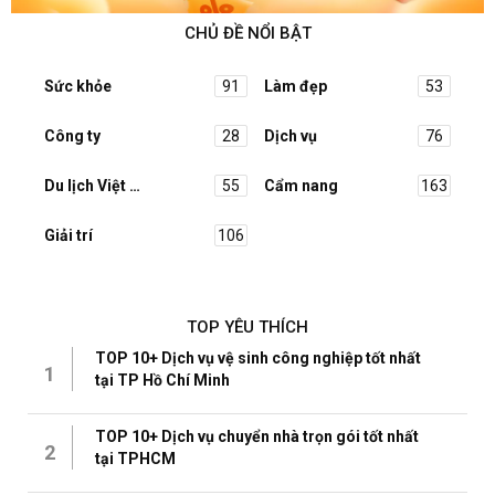
CHỦ ĐỀ NỔI BẬT
Sức khỏe
91
Làm đẹp
53
Công ty
28
Dịch vụ
76
Du lịch Việt Nam
55
Cẩm nang
163
Giải trí
106
TOP YÊU THÍCH
TOP 10+ Dịch vụ vệ sinh công nghiệp tốt nhất
1
tại TP Hồ Chí Minh
TOP 10+ Dịch vụ chuyển nhà trọn gói tốt nhất
2
tại TPHCM