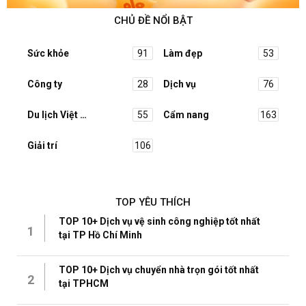
CHỦ ĐỀ NỔI BẬT
Sức khỏe
91
Làm đẹp
53
Công ty
28
Dịch vụ
76
Du lịch Việt Nam
55
Cẩm nang
163
Giải trí
106
TOP YÊU THÍCH
TOP 10+ Dịch vụ vệ sinh công nghiệp tốt nhất
1
tại TP Hồ Chí Minh
TOP 10+ Dịch vụ chuyển nhà trọn gói tốt nhất
2
tại TPHCM