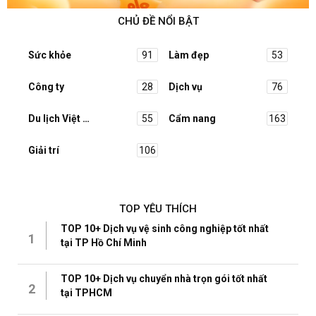
CHỦ ĐỀ NỔI BẬT
Sức khỏe
91
Làm đẹp
53
Công ty
28
Dịch vụ
76
Du lịch Việt Nam
55
Cẩm nang
163
Giải trí
106
TOP YÊU THÍCH
TOP 10+ Dịch vụ vệ sinh công nghiệp tốt nhất
1
tại TP Hồ Chí Minh
TOP 10+ Dịch vụ chuyển nhà trọn gói tốt nhất
2
tại TPHCM