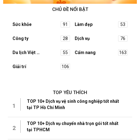
CHỦ ĐỀ NỔI BẬT
Sức khỏe
91
Làm đẹp
53
Công ty
28
Dịch vụ
76
Du lịch Việt Nam
55
Cẩm nang
163
Giải trí
106
TOP YÊU THÍCH
TOP 10+ Dịch vụ vệ sinh công nghiệp tốt nhất
1
tại TP Hồ Chí Minh
TOP 10+ Dịch vụ chuyển nhà trọn gói tốt nhất
2
tại TPHCM