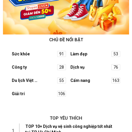
CHỦ ĐỀ NỔI BẬT
Sức khỏe
91
Làm đẹp
53
Công ty
28
Dịch vụ
76
Du lịch Việt Nam
55
Cẩm nang
163
Giải trí
106
TOP YÊU THÍCH
TOP 10+ Dịch vụ vệ sinh công nghiệp tốt nhất
1