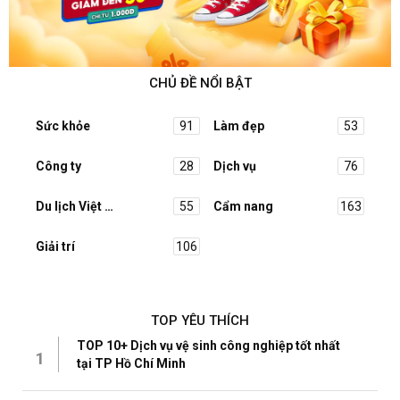
CHỦ ĐỀ NỔI BẬT
Sức khỏe
91
Làm đẹp
53
Công ty
28
Dịch vụ
76
Du lịch Việt Nam
55
Cẩm nang
163
Giải trí
106
TOP YÊU THÍCH
TOP 10+ Dịch vụ vệ sinh công nghiệp tốt nhất
1
tại TP Hồ Chí Minh