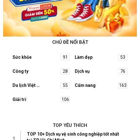
CHỦ ĐỀ NỔI BẬT
Sức khỏe
91
Làm đẹp
53
Công ty
28
Dịch vụ
76
Du lịch Việt Nam
55
Cẩm nang
163
Giải trí
106
TOP YÊU THÍCH
TOP 10+ Dịch vụ vệ sinh công nghiệp tốt nhất
1