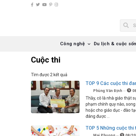
Công nghệ
Du lịch & cuộc số
Cuộc thi
Tìm được 2 kết quả
TOP 9 Các cuộc thi đa
Phùng Văn Định
08
Thầy, cô là nhà giáo thật 
phạm chính quy nào, song 
hoặc cho giáo dục - đào t
đáng được …
TOP 5 Những cuộc thi t
Mai Phuong
08/20