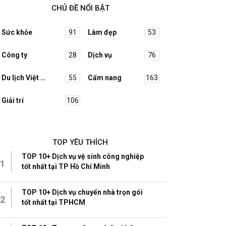
CHỦ ĐỀ NỔI BẬT
Sức khỏe
91
Làm đẹp
53
Công ty
28
Dịch vụ
76
Du lịch Việt Nam
55
Cẩm nang
163
Giải trí
106
TOP YÊU THÍCH
TOP 10+ Dịch vụ vệ sinh công nghiệp
1
tốt nhất tại TP Hồ Chí Minh
TOP 10+ Dịch vụ chuyển nhà trọn gói
2
tốt nhất tại TPHCM