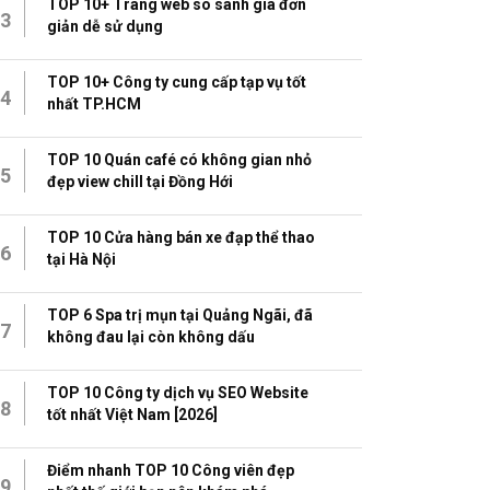
TOP 10+ Trang web so sánh giá đơn
3
giản dễ sử dụng
TOP 10+ Công ty cung cấp tạp vụ tốt
4
nhất TP.HCM
TOP 10 Quán café có không gian nhỏ
5
đẹp view chill tại Đồng Hới
TOP 10 Cửa hàng bán xe đạp thể thao
6
tại Hà Nội
TOP 6 Spa trị mụn tại Quảng Ngãi, đã
7
không đau lại còn không dấu
TOP 10 Công ty dịch vụ SEO Website
8
tốt nhất Việt Nam [2026]
Điểm nhanh TOP 10 Công viên đẹp
9