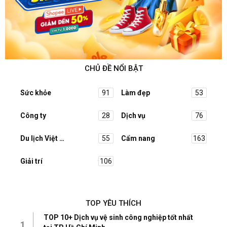
CHỦ ĐỀ NỔI BẬT
Sức khỏe
91
Làm đẹp
53
Công ty
28
Dịch vụ
76
Du lịch Việt Nam
55
Cẩm nang
163
Giải trí
106
TOP YÊU THÍCH
TOP 10+ Dịch vụ vệ sinh công nghiệp tốt nhất
1