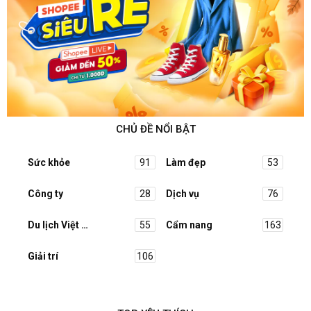
CHỦ ĐỀ NỔI BẬT
Sức khỏe
91
Làm đẹp
53
Công ty
28
Dịch vụ
76
Du lịch Việt Nam
55
Cẩm nang
163
Giải trí
106