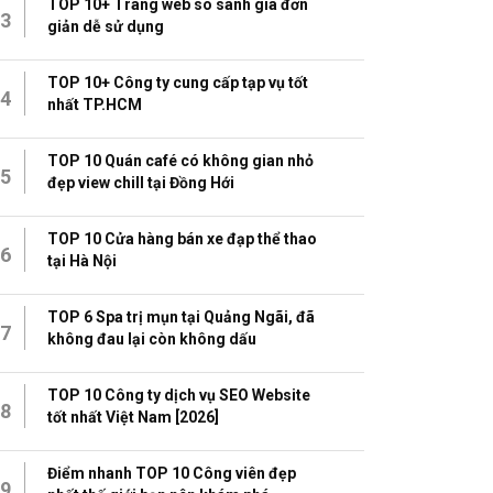
TOP 10+ Trang web so sánh giá đơn
3
giản dễ sử dụng
TOP 10+ Công ty cung cấp tạp vụ tốt
4
nhất TP.HCM
TOP 10 Quán café có không gian nhỏ
5
đẹp view chill tại Đồng Hới
TOP 10 Cửa hàng bán xe đạp thể thao
6
tại Hà Nội
TOP 6 Spa trị mụn tại Quảng Ngãi, đã
7
không đau lại còn không dấu
TOP 10 Công ty dịch vụ SEO Website
8
tốt nhất Việt Nam [2026]
Điểm nhanh TOP 10 Công viên đẹp
9