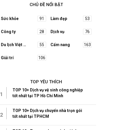
CHỦ ĐỀ NỔI BẬT
Sức khỏe
91
Làm đẹp
53
Công ty
28
Dịch vụ
76
Du lịch Việt Nam
55
Cẩm nang
163
Giải trí
106
TOP YÊU THÍCH
TOP 10+ Dịch vụ vệ sinh công nghiệp
1
tốt nhất tại TP Hồ Chí Minh
TOP 10+ Dịch vụ chuyển nhà trọn gói
2
tốt nhất tại TPHCM