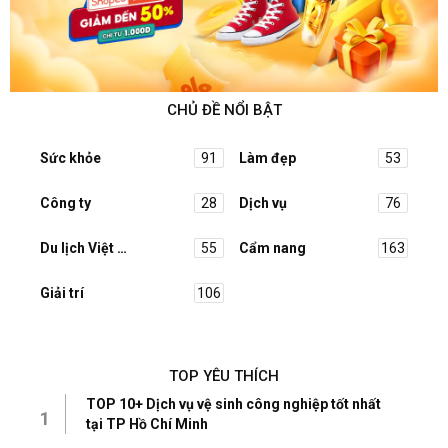
CHỦ ĐỀ NỔI BẬT
Sức khỏe
91
Làm đẹp
53
Công ty
28
Dịch vụ
76
Du lịch Việt Nam
55
Cẩm nang
163
Giải trí
106
TOP YÊU THÍCH
TOP 10+ Dịch vụ vệ sinh công nghiệp tốt nhất
1
tại TP Hồ Chí Minh