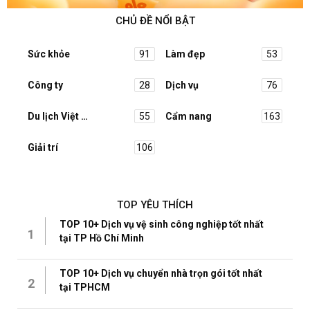
CHỦ ĐỀ NỔI BẬT
Sức khỏe
91
Làm đẹp
53
Công ty
28
Dịch vụ
76
Du lịch Việt Nam
55
Cẩm nang
163
Giải trí
106
TOP YÊU THÍCH
TOP 10+ Dịch vụ vệ sinh công nghiệp tốt nhất
1
tại TP Hồ Chí Minh
TOP 10+ Dịch vụ chuyển nhà trọn gói tốt nhất
2
tại TPHCM