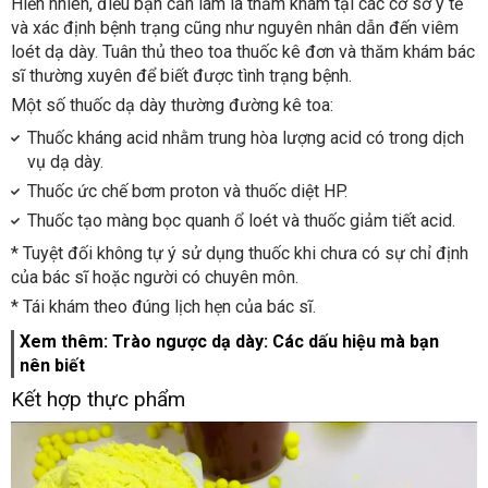
Hiển nhiên, điều bạn cần làm là thăm khám tại các cơ sở y tế
và xác định bệnh trạng cũng như nguyên nhân dẫn đến viêm
loét dạ dày. Tuân thủ theo toa thuốc kê đơn và thăm khám bác
sĩ thường xuyên để biết được tình trạng bệnh.
Một số thuốc dạ dày thường đường kê toa:
Thuốc kháng acid nhằm trung hòa lượng acid có trong dịch
vụ dạ dày.
Thuốc ức chế bơm proton và thuốc diệt HP.
Thuốc tạo màng bọc quanh ổ loét và thuốc giảm tiết acid.
* Tuyệt đối không tự ý sử dụng thuốc khi chưa có sự chỉ định
của bác sĩ hoặc người có chuyên môn.
* Tái khám theo đúng lịch hẹn của bác sĩ.
Xem thêm: Trào ngược dạ dày: Các dấu hiệu mà bạn
nên biết
Kết hợp thực phẩm