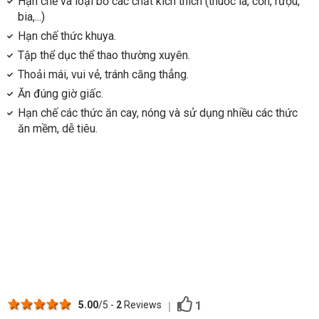
Hạn chế và loại bỏ các chất kích thích (thuốc lá, cồn, rượu,
bia,...)
Hạn chế thức khuya.
Tập thể dục thể thao thường xuyên.
Thoải mái, vui vẻ, tránh căng thẳng.
Ăn đúng giờ giấc.
Hạn chế các thức ăn cay, nóng và sử dụng nhiều các thức
ăn mềm, dễ tiêu.
1 star
2 stars
3 stars
4 stars
5 stars
1
5.00
/5 -
2
Reviews