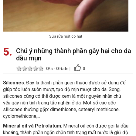
Sữa rửa mặt có hạt
5
Chú ý những thành phần gây hại cho da
dầu mụn
1 star
2 stars
3 stars
4 stars
5 stars
0
0
/5 -
0
Rate
|
Silicones
: Đây là thành phần quen thuộc được sử dụng để
giúp tóc luôn suôn mượt, tạo độ mịn mượt cho da. Song,
silicones cũng có thể được xem là một nguyên nhân chủ
yếu gây nên tình trạng tắc nghẽn ở da. Một số các gốc
silicones thường gặp: dimethicone, cetearyl methicone,
cyclomethicone,...
Mineral oil và Petrolatum
: Mineral oil còn được gọi là dầu
khoáng, thành phần ngăn chặn tình trạng mất nước là giữ độ