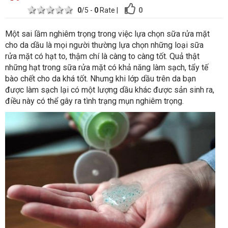
1 star
2 stars
3 stars
4 stars
5 stars
0
0
/5 -
0
Rate
|
Một sai lầm nghiêm trọng trong việc lựa chọn sữa rửa mặt
cho da dầu là mọi người thường lựa chọn những loại sữa
rửa mặt có hạt to, thậm chí là càng to càng tốt. Quả thật
những hạt trong sữa rửa mặt có khả năng làm sạch, tẩy tế
bào chết cho da khá tốt. Nhưng khi lớp dầu trên da bạn
được làm sạch lại có một lượng dầu khác được sản sinh ra,
điều này có thể gây ra tình trạng mụn nghiêm trọng.