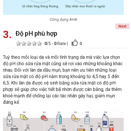
Công dụng AHA
Next
3
Độ pH phù hợp
1 star
2 stars
3 stars
4 stars
5 stars
0
0
/5 -
0
Rate
|
Tuỳ theo mỗi loại da và mỗi tình trạng da mà việc lựa chọn
độ pH cho sữa rửa mặt cũng sẽ rơi vào những khoảng khác
nhau. Đối với làn da dầu mụn, bạn nên ưu tiên những loại
sữa rửa mặt có độ pH nằm trong khoảng từ 4,5 hay 5 đến
6,5. Khi làn da được vệ sinh bằng sữa rửa mặt có độ pH
phợp sẽ giúp cho việc tiết bã nhờn được cân bằng, da thêm
khoẻ mạnh để chống lại các tác nhân gây hại, giảm mụn
đáng kể.