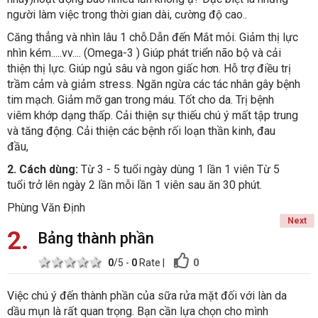
người làm việc trong thời gian dài, cường độ cao..
Căng thẳng và nhìn lâu 1 chỗ.Dẫn đến Mắt mỏi. Giảm thị lực
nhìn kém.....vv.... (Omega-3 ) Giúp phát triển não bộ và cải
thiện thị lực. Giúp ngủ sâu và ngon giấc hơn. Hỗ trợ điều trị
trầm cảm và giảm stress. Ngăn ngừa các tác nhân gây bệnh
tim mạch. Giảm mỡ gan trong máu. Tốt cho da. Trị bệnh
viêm khớp dạng thấp. Cải thiện sự thiếu chú ý mất tập trung
và tăng động. Cải thiện các bệnh rối loạn thần kinh, đau
đầu,
2. Cách dùng:
Từ 3 - 5 tuổi ngày dùng 1 lần 1 viên Từ 5
tuổi trở lên ngày 2 lần mỗi lần 1 viên sau ăn 30 phút.
Phùng Văn Định
Next
2
Bảng thành phần
1 star
2 stars
3 stars
4 stars
5 stars
0
0
/5 -
0
Rate
|
Việc chú ý đến thành phần của sữa rửa mặt đối với làn da
dầu mụn là rất quan trọng. Bạn cần lựa chọn cho mình