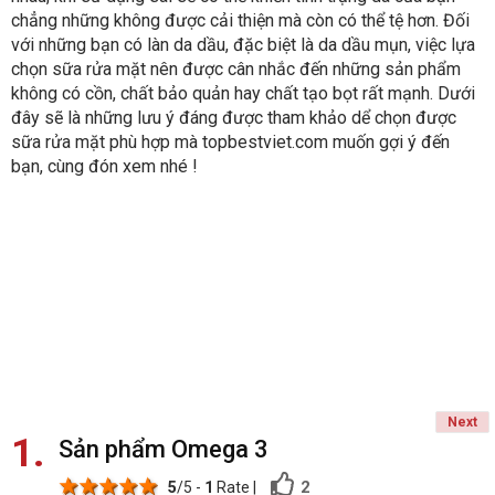
chẳng những không được cải thiện mà còn có thể tệ hơn. Đối
với những bạn có làn da dầu, đặc biệt là da dầu mụn, việc lựa
chọn sữa rửa mặt nên được cân nhắc đến những sản phẩm
không có cồn, chất bảo quản hay chất tạo bọt rất mạnh. Dưới
đây sẽ là những lưu ý đáng được tham khảo dể chọn được
sữa rửa mặt phù hợp mà topbestviet.com muốn gợi ý đến
bạn, cùng đón xem nhé !
Next
1
Sản phẩm Omega 3
1 star
2 stars
3 stars
4 stars
5 stars
2
5
/5 -
1
Rate
|