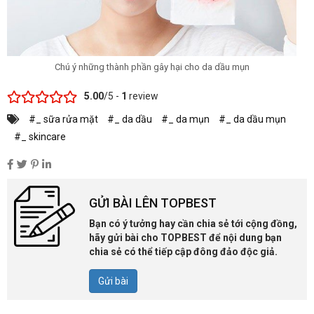
Chú ý những thành phần gây hại cho da dầu mụn
5.00
/5 -
1
review
#_ sữa rửa mặt
#_ da dầu
#_ da mụn
#_ da dầu mụn
#_ skincare
GỬI BÀI LÊN TOPBEST
Bạn có ý tưởng hay cần chia sẻ tới cộng đồng,
hãy gửi bài cho TOPBEST để nội dung bạn
chia sẻ có thể tiếp cập đông đảo độc giả.
Gửi bài