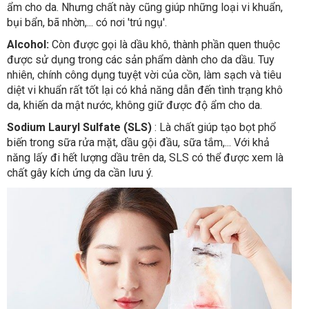
ẩm cho da. Nhưng chất này cũng giúp những loại vi khuẩn,
bụi bẩn, bã nhờn,... có nơi 'trú ngụ'.
Alcohol:
Còn được gọi là dầu khô, thành phần quen thuộc
được sử dụng trong các sản phẩm dành cho da dầu. Tuy
nhiên, chính công dụng tuyệt vời của cồn, làm sạch và tiêu
diệt vi khuẩn rất tốt lại có khả năng dẫn đến tình trạng khô
da, khiến da mật nước, không giữ được độ ẩm cho da.
Sodium Lauryl Sulfate (SLS)
: Là chất giúp tạo bọt phổ
biến trong sữa rửa mặt, dầu gội đầu, sữa tắm,... Với khả
năng lấy đi hết lượng dầu trên da, SLS có thể được xem là
chất gây kích ứng da cần lưu ý.