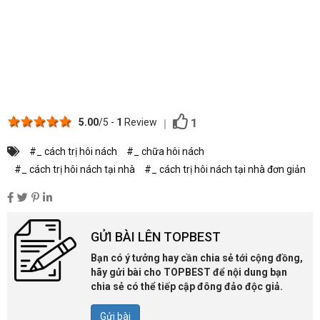
1 star
2 stars
3 stars
4 stars
5 stars
1
5.00
/5 -
1
Review
#_ cách trị hôi nách
#_ chữa hôi nách
#_ cách trị hôi nách tại nhà
#_ cách trị hôi nách tại nhà đơn giản
GỬI BÀI LÊN TOPBEST
Bạn có ý tưởng hay cần chia sẻ tới cộng đồng,
hãy gửi bài cho TOPBEST để nội dung bạn
chia sẻ có thể tiếp cập đông đảo độc giả.
Gửi bài