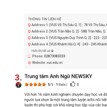
THÔNG TIN LIÊN HỆ
Address 1:
[VUS Võ Thị Sáu Q. 1] - 78 Võ Thị Sáu,
Address 2:
[VUS Trần Não Q. 2] - 58B Trần Não, Q.
Address 3:
[VUS Nguyễn Duy Trinh Q. 2] - 223 - 225
Address 4:
[VUS Khánh Hội Q. 4] - 243 - 245 Khánh
Hiển thị tất cả
Phone:
02873083333
Website:
vus.edu.vn
3
Trung tâm Anh Ngữ NEWSKY
1 star
2 stars
3 stars
4 stars
5 stars
0
5
/5 -
1
Rate
|
Với hơn 16 năm kinh nghiệm chuyên dạy học và đ
người lựa chọn là một trung tâm luyện ielts nổi ti
luyện thi phù hợp với khả năng học tập của các bạ