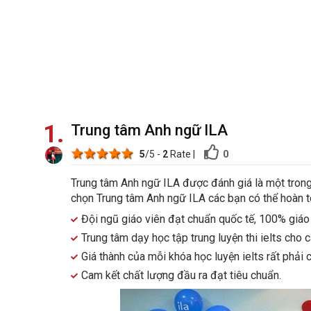
1
Trung tâm Anh ngữ ILA
1 star
2 stars
3 stars
4 stars
5 stars
0
5
/5 -
2
Rate
|
Trung tâm Anh ngữ ILA được đánh giá là một trong 
chọn Trung tâm Anh ngữ ILA các bạn có thể hoàn t
Đội ngũ giáo viên đạt chuẩn quốc tế, 100% giáo 
Trung tâm dạy học tập trung luyện thi ielts cho c
Giá thành của mỗi khóa học luyện ielts rất phải 
Cam kết chất lượng đầu ra đạt tiêu chuẩn.