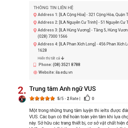
THÔNG TIN LIÊN HỆ
Address 1:
[ILA Cộng Hòa] - 321 Cộng Hòa, Quận T
Address 2:
[ILA Nguyễn Cư Trinh] - 51 Nguyễn Cư T
Address 3:
[ILA Hùng Vương] - Tầng 5, Hùng Vươn
(028) 7300 1566
Address 4:
[ILA Phan Xích Long] - 456 Phan Xích 
1628
Hiển thị tất cả
Phone:
(08) 3521 8788
Website:
ila.edu.vn
2
Trung tâm Anh ngữ VUS
1 star
2 stars
3 stars
4 stars
5 stars
0
5
/5 -
2
Rate
|
Một trong những trung tâm luyện thi ielts được đá
VUS. Các bạn có thể hoàn toàn yên tâm khi lựa chọ
này. Sở hữu các trang thiết bị, cơ sở vật chất hiệ