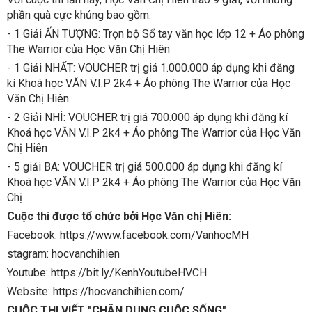
phần quà cực khủng bao gồm:
- 1 Giải ẤN TƯỢNG: Trọn bộ Sổ tay văn học lớp 12 + Áo phông
The Warrior của Học Văn Chị Hiên
- 1 Giải NHẤT: VOUCHER trị giá 1.000.000 áp dụng khi đăng
kí Khoá học VĂN V.I.P 2k4 + Áo phông The Warrior của Học
Văn Chị Hiên
- 2 Giải NHÌ: VOUCHER trị giá 700.000 áp dụng khi đăng kí
Khoá học VĂN V.I.P 2k4 + Áo phông The Warrior của Học Văn
Chị Hiên
- 5 giải BA: VOUCHER trị giá 500.000 áp dụng khi đăng kí
Khoá học VĂN V.I.P 2k4 + Áo phông The Warrior của Học Văn
Chị
Cuộc thi được tổ chức bởi Học Văn chị Hiên:
Facebook: https://www.facebook.com/VanhocMH
stagram: hocvanchihien
Youtube: https://bit.ly/KenhYoutubeHVCH
Website: https://hocvanchihien.com/
CUỘC THI VIẾT "CHÂN DUNG CUỘC SỐNG"