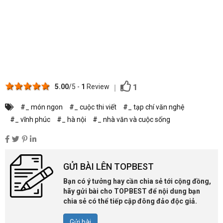
1 star
2 stars
3 stars
4 stars
5 stars
1
5.00
/5 -
1
Review
#_ món ngon
#_ cuộc thi viết
#_ tạp chí văn nghệ
#_ vĩnh phúc
#_ hà nội
#_ nhà văn và cuộc sống
GỬI BÀI LÊN TOPBEST
Bạn có ý tưởng hay cần chia sẻ tới cộng đồng,
hãy gửi bài cho TOPBEST để nội dung bạn
chia sẻ có thể tiếp cập đông đảo độc giả.
Gửi bài