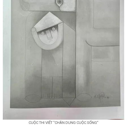
CUỘC THI VIẾT "CHÂN DUNG CUỘC SỐNG"