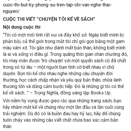
cuoc-thi-but-ky-phong-su-tren-tap-chi-van-nghe-thai-
nguyen/
CUỘC THI VIẾT "CHUYỆN TÔI KỂ VỀ SÁCH"
Nội dung cuộc thi
“Tôi có một mối tình rất vui và đầy khổ sở. Ngày biết mình bị
phản bội, cả thế giới trong mắt tôi chỉ gói gọn bằng một gam
màu xám xịt. Tôi gần như đánh mất bản thân, không biết mình
là ai và sống vì điều gì. Trong quãng thời gian chán chường đó,
tôi may mắn được ‘trò chuyện’ với một quyển sách cũ đã chất
trong xó từ lâu – một người bạn tình cờ biết nhau vì chữ
duyên. Bọn tôi kể cho nhau nghe những câu chuyện đời
thường, học cách chấp nhận và yêu quý bản thân, chữa lành
thương tổn và dũng cảm bước tiếp. Đó là những gì tôi có thể
kể về sách…” – Trọng Nghĩa, đồng sáng lập Books Up.
Với niềm hy vọng được gieo rắc qua những trang sách, bạn
hãy nhắm mắt kể về chúng như một lần đầu và lần cuối cùng
trải nghiệm. Dù đó có là buồn đau hay hỷ lạc, hãy để chúng
tuôn chảy vào những câu viết chất chứa bao xúc cảm bản
thân.