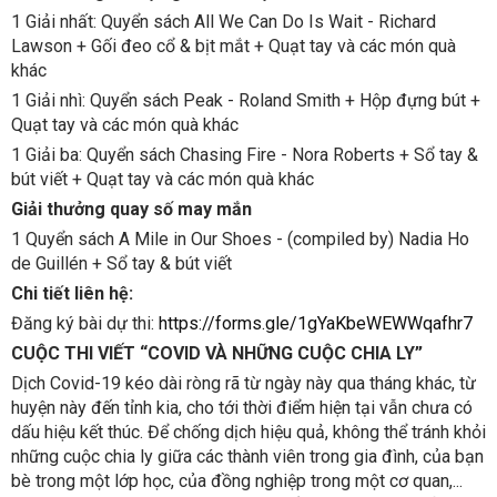
1 Giải nhất: Quyển sách All We Can Do Is Wait - Richard
Lawson + Gối đeo cổ & bịt mắt + Quạt tay và các món quà
khác
1 Giải nhì: Quyển sách Peak - Roland Smith + Hộp đựng bút +
Quạt tay và các món quà khác
1 Giải ba: Quyển sách Chasing Fire - Nora Roberts + Sổ tay &
bút viết + Quạt tay và các món quà khác
Giải thưởng quay số may mắn
1 Quyển sách A Mile in Our Shoes - (compiled by) Nadia Ho
de Guillén + Sổ tay & bút viết
Chi tiết liên hệ:
Đăng ký bài dự thi:
https://forms.gle/1gYaKbeWEWWqafhr7
CUỘC THI VIẾT “COVID VÀ NHỮNG CUỘC CHIA LY”
Dịch Covid-19 kéo dài ròng rã từ ngày này qua tháng khác, từ
huyện này đến tỉnh kia, cho tới thời điểm hiện tại vẫn chưa có
dấu hiệu kết thúc. Để chống dịch hiệu quả, không thể tránh khỏi
những cuộc chia ly giữa các thành viên trong gia đình, của bạn
bè trong một lớp học, của đồng nghiệp trong một cơ quan,...