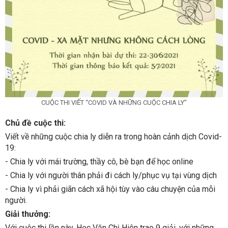
CUỘC THI VIẾT “COVID VÀ NHỮNG CUỘC CHIA LY”
Chủ đề cuộc thi:
Viết về những cuộc chia ly diễn ra trong hoàn cảnh dịch Covid-
19:
- Chia ly với mái trường, thầy cô, bè bạn để học online
- Chia ly với người thân phải đi cách ly/phục vụ tại vùng dịch
- Chia ly vì phải giãn cách xã hội tùy vào câu chuyện của mỗi
người.
Giải thưởng:
Với cuộc thi lần này, Học Văn Chị Hiên trao 9 giải, với những