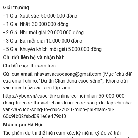
Giải thưởng
- 1 Giải Xuất sắc: 50.000.000 đồng
- 1 Giải Nhất: 30.000.000 đồng
- 2 Giải Nhì: mỗi giải 20.000.000 đồng
- 3 Giải Ba: mỗi giải 10.000.000 đồng
- 5 Giải Khuyến khích: mỗi giải 5.000.000 đồng
Chi tiết liên hệ và nhận bài:
Chi tiết cuộc thi xem trên:
Gửi qua email: nhavanvacuocsong@gmail.com (Mục "chủ đề"
của email ghi rõ: "Dự thi Chân dung cuộc sống"). Không gửi
vào email của các biên tập viên.
https://ybox.vn/cuoc-thi/online-co-hoi-nhan-50-000-000-
dong-tu-cuoc-thi-viet-chan-dung-cuoc-song-do-tap-chi-nha-
van-va-cuoc-song-to-chuc-2021-mien-phi-tham-du-
60c9fb82fabd891e6e479bf3
Món ngon Hà Nội
Tác phẩm dự thi thể hiện cảm xúc, kỷ niệm, ký ức và trải