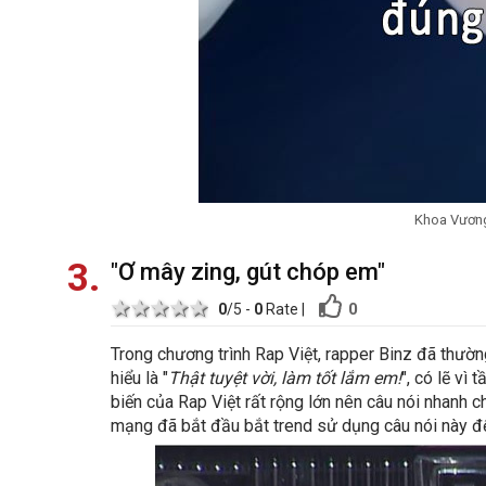
Khoa Vương 
3
"Ơ mây zing, gút chóp em"
1 star
2 stars
3 stars
4 stars
5 stars
0
0
/5 -
0
Rate
|
Trong chương trình Rap Việt, rapper Binz đã thườn
hiểu là "
Thật tuyệt vời, làm tốt lắm em!
", có lẽ vì
biến của Rap Việt rất rộng lớn nên câu nói nhan
mạng đã bắt đầu bắt trend sử dụng câu nói này để