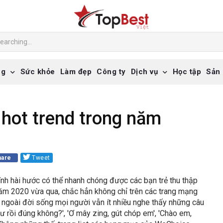
ng
Sức khỏe
Làm đẹp
Công ty
Dịch vụ
Học tập
Sản
hot trend trong năm
are
Tweet
tính hài hước có thể nhanh chóng được các bạn trẻ thu thập
 năm 2020 vừa qua, chắc hẳn không chỉ trên các trang mạng
ả ngoài đời sống mọi người vẫn ít nhiều nghe thấy những câu
hư rồi đúng không?', 'Ơ mây zing, gút chóp em', 'Chào em,