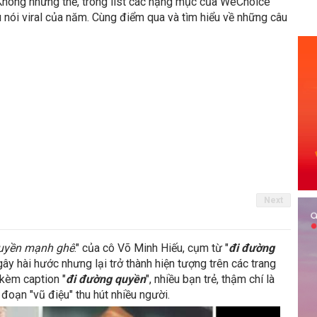
. Không những thế, trong list các hạng mục của WeChoice
ói viral của năm. Cùng điểm qua và tìm hiểu về những câu
Next
quyền mạnh ghê
." của cô Võ Minh Hiếu, cụm từ "
đi đường
ây hài hước nhưng lại trở thành hiện tượng trên các trang
 kèm caption "
đi đường quyền
", nhiều bạn trẻ, thậm chí là
đoạn "vũ điệu" thu hút nhiều người.