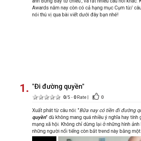
anh đứng đây từ chiều', và rất nhiều câu nói khác
Awards năm nay còn có cả hạng mục Cụm từ/ câu n
nói thú vị qua bài viết dưới đây bạn nhé!
1
"Đi đường quyền"
1 star
2 stars
3 stars
4 stars
5 stars
0
0
/5 -
0
Rate
|
Xuất phát từ câu nói: "
Bữa nay có tiền đi đường 
quyền
" dù không mang quá nhiều ý nghĩa hay tính g
mạng xã hội. Không chỉ dừng lại ở những hình ảnh
những người nổi tiếng còn bắt trend này bằng một 