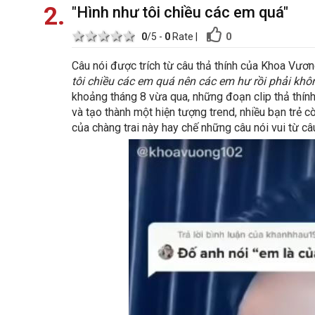
2
"Hình như tôi chiều các em quá"
1 star
2 stars
3 stars
4 stars
5 stars
0
0
/5 -
0
Rate
|
Câu nói được trích từ câu thả thính của Khoa Vương
tôi chiều các em quá nên các em hư rồi phải khô
khoảng tháng 8 vừa qua, những đoạn clip thả thí
và tạo thành một hiện tượng trend, nhiều bạn trẻ 
của chàng trai này hay chế những câu nói vui từ câ