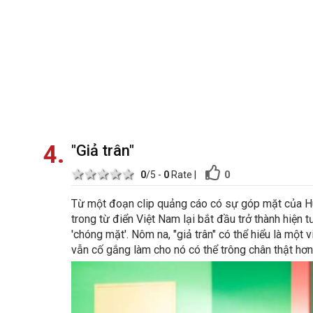
4
"Giả trân"
1 star
2 stars
3 stars
4 stars
5 stars
0
0
/5 -
0
Rate
|
Từ một đoạn clip quảng cáo có sự góp mặt của Hu
trong từ điển Việt Nam lại bắt đầu trở thành hi
'chóng mặt'. Nôm na, "giả trân" có thể hiểu là một 
vẫn cố gắng làm cho nó có thể trông chân thật hơn