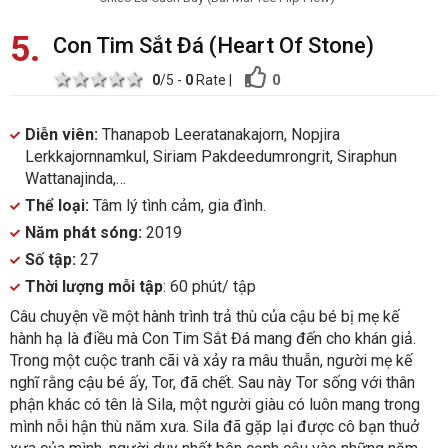
5
Con Tim Sắt Đá (Heart Of Stone)
1 star
2 stars
3 stars
4 stars
5 stars
0
0
/5 -
0
Rate
|
Diễn viên:
Thanapob Leeratanakajorn, Nopjira
Lerkkajornnamkul, Siriam Pakdeedumrongrit, Siraphun
Wattanajinda,…
Thể loại:
Tâm lý tình cảm, gia đình.
Năm phát sóng:
2019
Số tập:
27
Thời lượng mỗi tập
: 60 phút/ tập
Câu chuyện về một hành trình trả thù của cậu bé bị mẹ kế
hành hạ là điều mà Con Tim Sắt Đá mang đến cho khán giả.
Trong một cuộc tranh cãi và xảy ra mâu thuẫn, người mẹ kế
nghĩ rằng cậu bé ấy, Tor, đã chết. Sau này Tor sống với thân
phận khác có tên là Sila, một người giàu có luôn mang trong
mình nỗi hận thù năm xưa. Sila đã gặp lại được cô bạn thuở