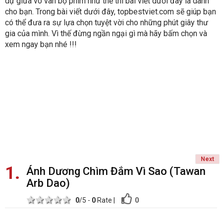
dự giữa vô vàn bộ phim như thế thì bài viết dưới đây là dành
cho bạn. Trong bài viết dưới đây, topbestviet.com sẽ giúp bạn
có thể đưa ra sự lựa chọn tuyệt vời cho những phút giây thư
gia của mình. Vì thế đừng ngần ngại gì mà hãy bấm chọn và
xem ngay bạn nhé !!!
Next
1
Ánh Dương Chìm Đắm Vì Sao (Tawan
Arb Dao)
1 star
2 stars
3 stars
4 stars
5 stars
0
0
/5 -
0
Rate
|