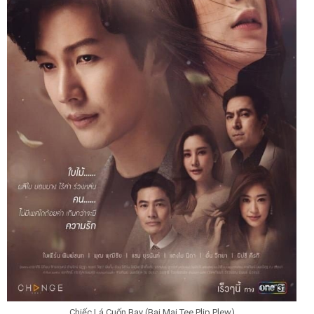
Chiếc Lá Cuốn Bay (Bai Mai Tee Plip Plew)