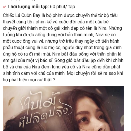
Thời lượng mỗi tập:
60 phút/ tập
Chiếc Lá Cuốn Bay là bộ phim được chuyển thể từ bộ tiểu
thuyết cùng tên, phim kể vè cuộc đời của một cậu bé
chuyển giới thành một cô gái xinh đẹp có tên là Nira. Những
tưởng khi được sống đúng với bản thân mình, Nira sẽ có
một cuọc ống vui vẻ, nhưng trớ trêu thay ngày cô tiến hành
phẫu thuật cũng là lúc mẹ cô, người duy nhất trong gia đình
ủng hộ cô ra đi mãi mãi. Nira bắt đầu sống với thân phận là
em gái của một vị bác sĩ. Sóng gió bắt đầu ập đến khi chính
bố và chú của Nira đem lòng yêu cô và Nira cũng dần phát
sinh tình cảm với chú của mình. Mọi chuyện rồi sẽ ra sao khi
họ phát hiện mọi sự thật ?