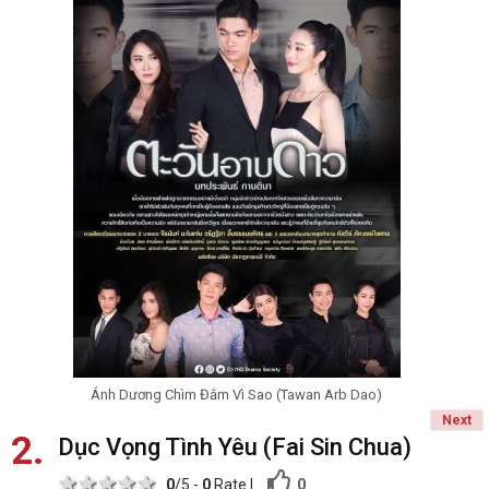
Ánh Dương Chìm Đắm Vì Sao (Tawan Arb Dao)
Next
2
Dục Vọng Tình Yêu (Fai Sin Chua)
1 star
2 stars
3 stars
4 stars
5 stars
0
0
/5 -
0
Rate
|