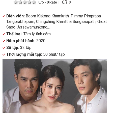
1 star
2 stars
3 stars
4 stars
5 stars
0
0
/5 -
0
Rate
|
Diễn viên:
Boom Kitkong Khamkrith, Pimmy Pimprapa
Tangprabhaporn, Chingching Kharittha Sungsaopath, Great
Sapol Assawamunkong,...
Thể loại:
Tâm lý tình cảm
Năm phát hành:
2020
Số tập:
32 tập
Thời lượng mỗi tập:
50 phút/ tập