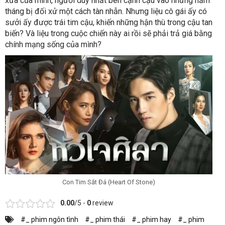
xưa của mình, người duy nhất bên cạnh cậu vào những năm
tháng bị đối xử một cách tàn nhẫn. Nhưng liệu cô gái ấy có
sưởi ấy được trái tim cậu, khiến những hận thù trong cậu tan
biến? Và liệu trong cuộc chiến này ai rồi sẽ phải trả giá bằng
chính mạng sống của mình?
Con Tim Sắt Đá (Heart Of Stone)
0.00
/5 -
0
review
#_ phim ngôn tình
#_ phim thái
#_ phim hay
#_ phim