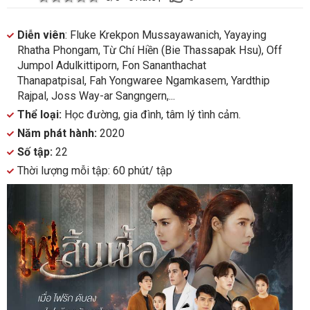
Diễn viên
: Fluke Krekpon Mussayawanich, Yayaying
Rhatha Phongam, Từ Chí Hiền (Bie Thassapak Hsu), Off
Jumpol Adulkittiporn, Fon Sananthachat
Thanapatpisal, Fah Yongwaree Ngamkasem, Yardthip
Rajpal, Joss Way-ar Sangngern,...
Thể loại:
Học đường, gia đình, tâm lý tình cảm.
Năm phát hành:
2020
Số tập:
22
Thời lượng mỗi tập: 60 phút/ tập