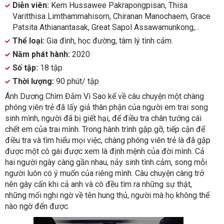
Diễn viên:
Kem Hussawee Pakrapongpisan, Thisa
Varitthisa Limthammahisorn, Chiranan Manochaem, Grace
Patsita Athianantasak, Great Sapol Assawamunkong,...
Thể loại:
Gia đình, học đường, tâm lý tình cảm.
Năm phát hành:
2020
Số tập:
18 tập
Thời lượng:
90 phút/ tập
Ánh Dương Chìm Đắm Vì Sao kể về câu chuyện một chàng
phóng viên trẻ đã lấy giả thân phận của người em trai song
sinh mình, người đã bị giết hại, để điều tra chân tướng cái
chết em của trai mình. Trong hành trình gặp gỡ, tiếp cận để
điều tra và tìm hiểu mọi việc, chàng phóng viên trẻ là đã gặp
được một cô gái được xem là định mệnh của đời mình. Cả
hai người ngày càng gần nhau, nảy sinh tình cảm, song mỗi
người luôn có ý muốn của riêng mình. Câu chuyện càng trở
nên gây cấn khi cả anh và cô đều tìm ra những sự thật,
những mối nghi ngờ về tên hung thủ, người mà họ không thể
nào ngờ đến được.