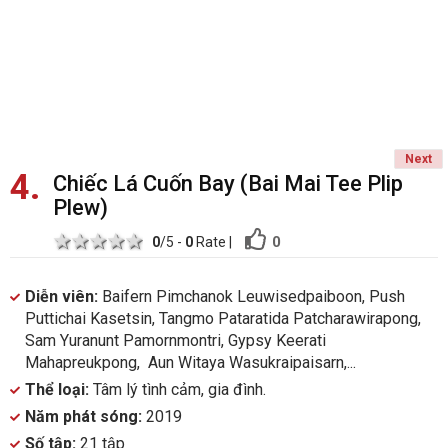
Next
4
Chiếc Lá Cuốn Bay (Bai Mai Tee Plip
Plew)
1 star
2 stars
3 stars
4 stars
5 stars
0
0
/5 -
0
Rate
|
Diễn viên:
Baifern Pimchanok Leuwisedpaiboon, Push
Puttichai Kasetsin, Tangmo Pataratida Patcharawirapong,
Sam Yuranunt Pamornmontri, Gypsy Keerati
Mahapreukpong, Aun Witaya Wasukraipaisarn,...
Thể loại:
Tâm lý tình cảm, gia đình.
Năm phát sóng:
2019
Số tập:
21 tập