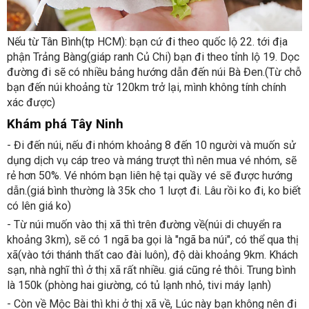
Nếu từ Tân Bình(tp HCM): bạn cứ đi theo quốc lộ 22. tới địa
phận Trảng Bàng(giáp ranh Củ Chi) bạn đi theo tỉnh lộ 19. Dọc
đường đi sẽ có nhiều bảng hướng dẫn đến núi Bà Đen.(Từ chỗ
bạn đến núi khoảng từ 120km trở lại, mình không tính chính
xác được)
Khám phá Tây Ninh
- Đi đến núi, nếu đi nhóm khoảng 8 đến 10 người và muốn sử
dụng dịch vụ cáp treo và máng trượt thì nên mua vé nhóm, sẽ
rẻ hơn 50%. Vé nhóm bạn liên hệ tại quầy vé sẽ được hướng
dẫn.(giá bình thường là 35k cho 1 lượt đi. Lâu rồi ko đi, ko biết
có lên giá ko)
- Từ núi muốn vào thị xã thì trên đường về(núi di chuyển ra
khoảng 3km), sẽ có 1 ngã ba gọi là "ngã ba núi", có thể qua thị
xã(vào tới thánh thất cao đài luôn), độ dài khoảng 9km. Khách
sạn, nhà nghĩ thì ở thị xã rất nhiều. giá cũng rẻ thôi. Trung bình
là 150k (phòng hai giường, có tủ lạnh nhỏ, tivi máy lạnh)
- Còn về Mộc Bài thì khi ở thị xã về, Lúc này bạn không nên đi