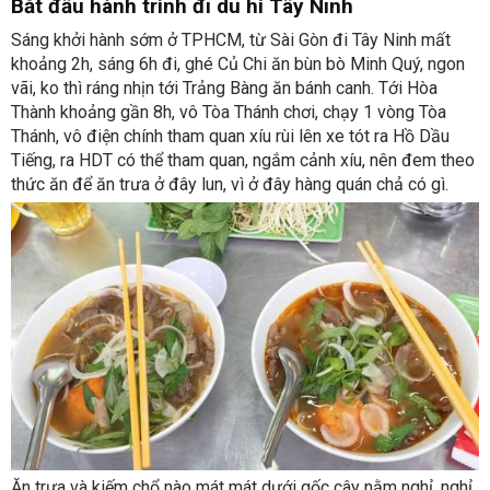
Bắt đầu hành trình đi du hí Tây Ninh
Sáng khởi hành sớm ở TPHCM, từ Sài Gòn đi Tây Ninh mất
khoảng 2h, sáng 6h đi, ghé Củ Chi ăn bùn bò Minh Quý, ngon
vãi, ko thì ráng nhịn tới Trảng Bàng ăn bánh canh. Tới Hòa
Thành khoảng gần 8h, vô Tòa Thánh chơi, chạy 1 vòng Tòa
Thánh, vô điện chính tham quan xíu rùi lên xe tót ra Hồ Dầu
Tiếng, ra HDT có thể tham quan, ngắm cảnh xíu, nên đem theo
thức ăn để ăn trưa ở đây lun, vì ở đây hàng quán chả có gì.
Ăn trưa và kiếm chổ nào mát mát dưới gốc cây nằm nghỉ, nghỉ