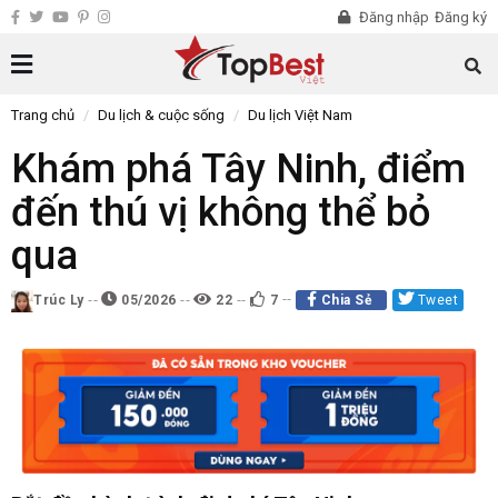
Đăng nhập
Đăng ký
Trang chủ
Du lịch & cuộc sống
Du lịch Việt Nam
Khám phá Tây Ninh, điểm
đến thú vị không thể bỏ
qua
Trúc Ly
05/2026
22
7
Chia Sẻ
Tweet