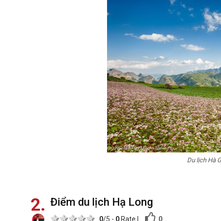
Du lịch Hà 
2
Điểm du lịch Hạ Long
1 star
2 stars
3 stars
4 stars
5 stars
0
0
/5 -
0
Rate
|