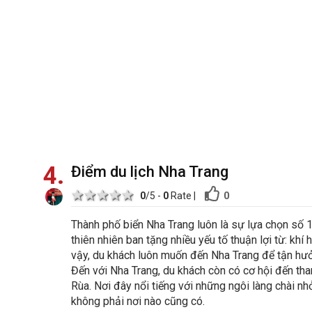
4
Điểm du lịch Nha Trang
1 star
2 stars
3 stars
4 stars
5 stars
0
0
/5 -
0
Rate
|
Thành phố biển Nha Trang luôn là sự lựa chọn số 1
thiên nhiên ban tặng nhiều yếu tố thuận lợi từ: khí
vậy, du khách luôn muốn đến Nha Trang để tận hưởn
Đến với Nha Trang, du khách còn có cơ hội đến t
Rùa. Nơi đây nổi tiếng với những ngôi làng chài n
không phải nơi nào cũng có.