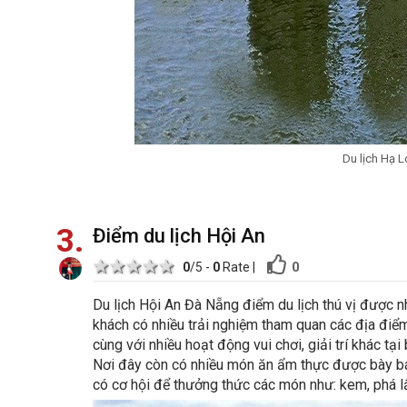
Du lịch Hạ L
3
Điểm du lịch Hội An
1 star
2 stars
3 stars
4 stars
5 stars
0
0
/5 -
0
Rate
|
Du lịch Hội An Đà Nẵng điểm du lịch thú vị được n
khách có nhiều trải nghiệm tham quan các địa điểm
cùng với nhiều hoạt động vui chơi, giải trí khác tại
Nơi đây còn có nhiều món ăn ẩm thực được bày bá
có cơ hội để thưởng thức các món như: kem, phá lấ