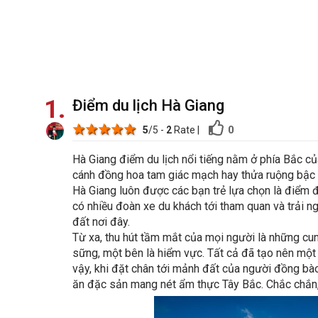
1
Điểm du lịch Hà Giang
1 star
2 stars
3 stars
4 stars
5 stars
0
5
/5 -
2
Rate
|
Hà Giang điểm du lịch nổi tiếng nằm ở phía Bắc c
cánh đồng hoa tam giác mạch hay thửa ruộng bậc 
Hà Giang luôn được các bạn trẻ lựa chọn là điểm đ
có nhiều đoàn xe du khách tới tham quan và trải 
đất nơi đây.
Từ xa, thu hút tầm mắt của mọi người là những cu
sững, một bên là hiểm vực. Tất cả đã tạo nên một 
vậy, khi đặt chân tới mảnh đất của người đồng bà
ăn đặc sản mang nét ẩm thực Tây Bắc. Chắc chắn, 