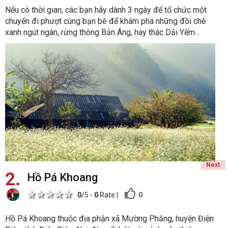
Nếu có thời gian, các bạn hãy dành 3 ngày để tổ chức một
chuyến đi phượt cùng bạn bè để khám phá những đồi chè
xanh ngút ngàn, rừng thông Bản Áng, hay thác Dải Yếm…
Next
2
Hồ Pá Khoang
1 star
2 stars
3 stars
4 stars
5 stars
0
0
/5 -
0
Rate
|
Hồ Pá Khoang thuộc địa phận xã Mường Phăng, huyện Điện