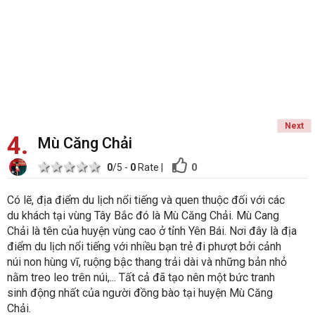
Next
4
Mù Căng Chải
1 star
2 stars
3 stars
4 stars
5 stars
0
0
/5 -
0
Rate
|
Có lẽ, địa điểm du lịch nổi tiếng và quen thuộc đối với các
du khách tại vùng Tây Bắc đó là Mù Căng Chải. Mù Cang
Chải là tên của huyện vùng cao ở tỉnh Yên Bái. Nơi đây là địa
điểm du lịch nổi tiếng với nhiều bạn trẻ đi phượt bởi cảnh
núi non hùng vĩ, ruộng bậc thang trải dài và những bản nhỏ
nằm treo leo trên núi,... Tất cả đã tạo nên một bức tranh
sinh động nhất của người đồng bào tại huyện Mù Căng
Chải.