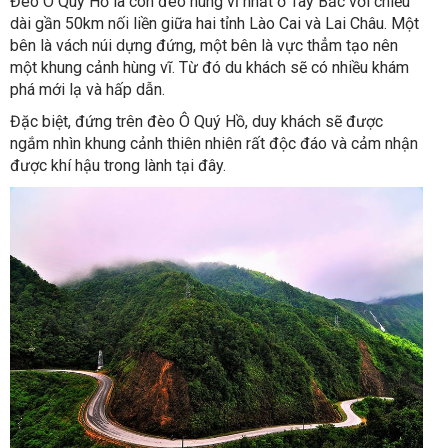
Đèo Ô Quý Hồ là con đèo hùng vĩ nhất ở Tây Bắc với chiều
dài gần 50km nối liền giữa hai tỉnh Lào Cai và Lai Châu. Một
bên là vách núi dựng đứng, một bên là vực thẳm tạo nên
một khung cảnh hùng vĩ. Từ đó du khách sẽ có nhiều khám
phá mới lạ và hấp dẫn.
Đặc biệt, đứng trên đèo Ô Quý Hồ, duy khách sẽ được
ngắm nhìn khung cảnh thiên nhiên rất độc đáo và cảm nhận
được khí hậu trong lành tại đây.