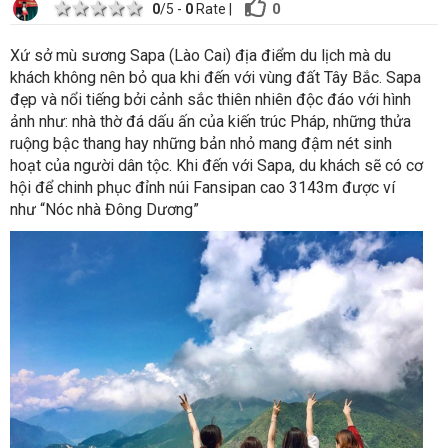
1 star
2 stars
3 stars
4 stars
5 stars
0
0
/5 -
0
Rate
|
Xứ sở mù sương Sapa (Lào Cai) địa điểm du lịch mà du
khách không nên bỏ qua khi đến với vùng đất Tây Bắc. Sapa
đẹp và nổi tiếng bởi cảnh sắc thiên nhiên độc đáo với hình
ảnh như: nhà thờ đá dấu ấn của kiến trúc Pháp, những thửa
ruộng bậc thang hay những bản nhỏ mang đậm nét sinh
hoạt của người dân tộc. Khi đến với Sapa, du khách sẽ có cơ
hội để chinh phục đỉnh núi Fansipan cao 3143m được ví
như “Nóc nhà Đông Dương”