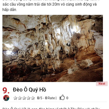
sắc cầu vồng nằm trải dài tới 20m vô cùng sinh động và
hấp dẫn.
Next
9
Đèo Ô Quý Hồ
1 star
2 stars
3 stars
4 stars
5 stars
0
0
/5 -
0
Rate
|