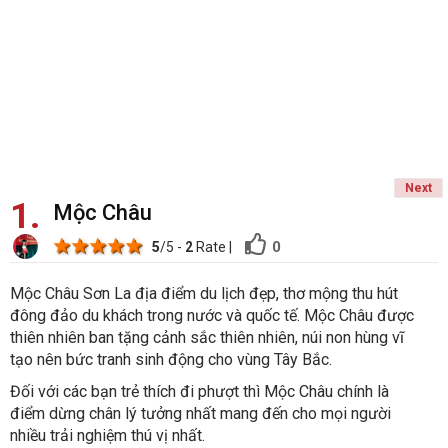
Next
1
Mộc Châu
1 star
2 stars
3 stars
4 stars
5 stars
0
5
/5 -
2
Rate
|
Mộc Châu Sơn La địa điểm du lịch đẹp, thơ mộng thu hút
đông đảo du khách trong nước và quốc tế. Mộc Châu được
thiên nhiên ban tặng cảnh sắc thiên nhiên, núi non hùng vĩ
tạo nên bức tranh sinh động cho vùng Tây Bắc.
Đối với các bạn trẻ thích đi phượt thì Mộc Châu chính là
điểm dừng chân lý tưởng nhất mang đến cho mọi người
nhiều trải nghiệm thú vị nhất.