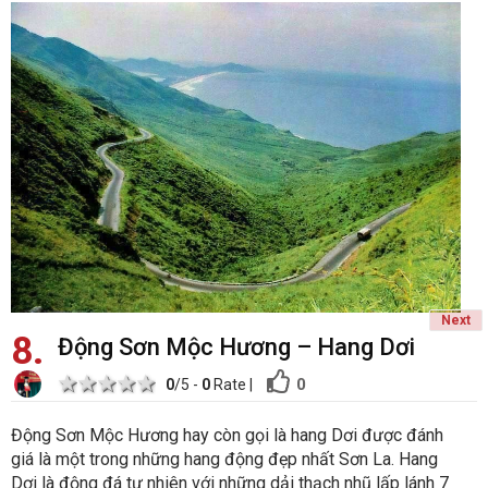
Next
8
Động Sơn Mộc Hương – Hang Dơi
1 star
2 stars
3 stars
4 stars
5 stars
0
0
/5 -
0
Rate
|
Động Sơn Mộc Hương hay còn gọi là hang Dơi được đánh
giá là một trong những hang động đẹp nhất Sơn La. Hang
Dơi là động đá tự nhiên với những dải thạch nhũ lấp lánh 7