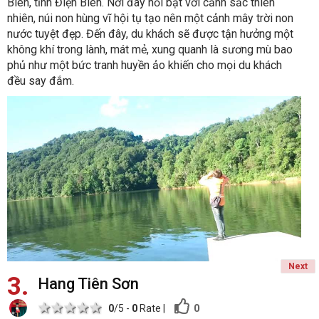
Biên, tỉnh Điện Biên. Nơi đây nổi bật với cảnh sắc thiên
nhiên, núi non hùng vĩ hội tụ tạo nên một cảnh mây trời non
nước tuyệt đẹp. Đến đây, du khách sẽ được tận hưởng một
không khí trong lành, mát mẻ, xung quanh là sương mù bao
phủ như một bức tranh huyền ảo khiến cho mọi du khách
đều say đắm.
Next
3
Hang Tiên Sơn
1 star
2 stars
3 stars
4 stars
5 stars
0
0
/5 -
0
Rate
|