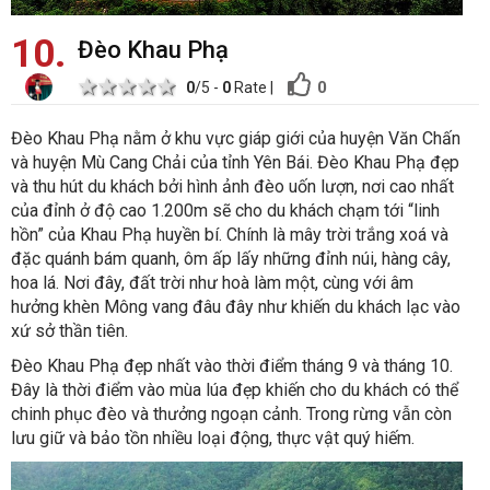
10
Đèo Khau Phạ
1 star
2 stars
3 stars
4 stars
5 stars
0
0
/5 -
0
Rate
|
Đèo Khau Phạ nằm ở khu vực giáp giới của huyện Văn Chấn
và huyện Mù Cang Chải của tỉnh Yên Bái. Đèo Khau Phạ đẹp
và thu hút du khách bởi hình ảnh đèo uốn lượn, nơi cao nhất
của đỉnh ở độ cao 1.200m sẽ cho du khách chạm tới “linh
hồn” của Khau Phạ huyền bí. Chính là mây trời trắng xoá và
đặc quánh bám quanh, ôm ấp lấy những đỉnh núi, hàng cây,
hoa lá. Nơi đây, đất trời như hoà làm một, cùng với âm
hưởng khèn Mông vang đâu đây như khiến du khách lạc vào
xứ sở thần tiên.
Đèo Khau Phạ đẹp nhất vào thời điểm tháng 9 và tháng 10.
Đây là thời điểm vào mùa lúa đẹp khiến cho du khách có thể
chinh phục đèo và thưởng ngoạn cảnh. Trong rừng vẫn còn
lưu giữ và bảo tồn nhiều loại động, thực vật quý hiếm.