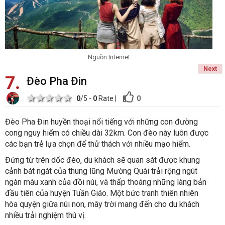
Nguồn Internet
Next
7
Đèo Pha Đin
1 star
2 stars
3 stars
4 stars
5 stars
0
0
/5 -
0
Rate
|
Đèo Pha Đin huyền thoại nổi tiếng với những con đường
cong nguy hiểm có chiều dài 32km. Con đèo này luôn được
các bạn trẻ lựa chọn để thử thách với nhiều mạo hiểm.
Đứng từ trên dốc đèo, du khách sẽ quan sát được khung
cảnh bát ngát của thung lũng Mường Quài trải rộng ngút
ngàn màu xanh của đồi núi, và thấp thoáng những làng bản
đầu tiên của huyện Tuần Giáo. Một bức tranh thiên nhiên
hòa quyện giữa núi non, mây trời mang đến cho du khách
nhiều trải nghiệm thú vị.