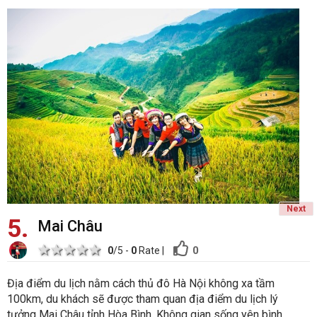
Next
5
Mai Châu
1 star
2 stars
3 stars
4 stars
5 stars
0
0
/5 -
0
Rate
|
Địa điểm du lịch nằm cách thủ đô Hà Nội không xa tầm
100km, du khách sẽ được tham quan địa điểm du lịch lý
tưởng Mai Châu tỉnh Hòa Bình. Không gian sống yên bình,