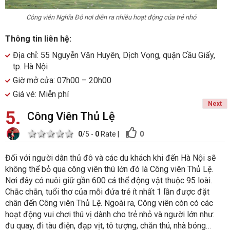
Công viên Nghĩa Đô nơi diễn ra nhiều hoạt động của trẻ nhỏ
Thông tin liên hệ:
Địa chỉ: 55 Nguyễn Văn Huyên, Dịch Vọng, quận Cầu Giấy,
tp. Hà Nội
Giờ mở cửa: 07h00 – 20h00
Giá vé: Miễn phí
Next
5
Công Viên Thủ Lệ
1 star
2 stars
3 stars
4 stars
5 stars
0
0
/5 -
0
Rate
|
Đối với người dân thủ đô và các du khách khi đến Hà Nội sẽ
không thể bỏ qua công viên thú lớn đó là Công viên Thủ Lệ.
Nơi đây có nuôi giữ gần 600 cá thể động vật thuộc 95 loài.
Chắc chắn, tuổi thơ của mỗi đứa trẻ ít nhất 1 lần được đặt
chân đến Công viên Thủ Lệ. Ngoài ra, Công viên còn có các
hoạt động vui chơi thú vị dành cho trẻ nhỏ và người lớn như:
đu quay, đi tàu điện, đạp vịt, tô tượng, chăn thú, nhà bóng…