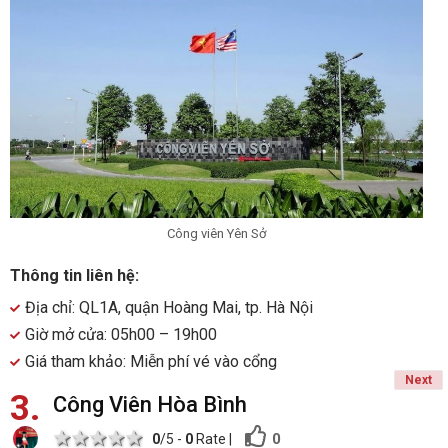
Công viên Yên Sở
Thông tin liên hệ:
Địa chỉ: QL1A, quận Hoàng Mai, tp. Hà Nội
Giờ mở cửa: 05h00 – 19h00
Giá tham khảo: Miễn phí vé vào cổng
Next
3
Công Viên Hòa Bình
1 star
2 stars
3 stars
4 stars
5 stars
0
0
/5 -
0
Rate
|