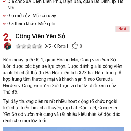
Địa chỉ: 28A Điện Biên Phủ, Điện Bàn, quận Ba Đình, tp. Hà
Nội
Giờ mở cửa: Mở cả ngày
Giá tham khảo: Miễn phí
Next
2
Công Viên Yên Sở
1 star
2 stars
3 stars
4 stars
5 stars
0
0
/5 -
0
Rate
|
Nằm ngay quốc lộ 1, quận Hoàng Mai, Công viên Yên Sở
luôn được các bạn trẻ lựa chọn. Được đánh giá là công viên
xanh lớn nhất thủ đô Hà Nội, diện tích 323 ha. Nằm trong tổ
hợp trung tâm thương mại và khách sạn 5 sao Gamuda
Gardens. Công viên Yên Sở được ví như lá phổi xanh của
Thủ đô.
Tại đây thường diễn ra rất nhiều hoạt động tổ chức ngoài
trời như: triển lãm, nhà thuyền, rạp hát. Đặc biệt, Công viên
Yên Sở có vườn mê cung và rất nhiều kiểu thiết kế độc đáo
dành cho mọi lứa tuổi.