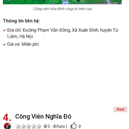
Công viên Hòa Bình chụp từ trên cao
Thông tin liên hệ:
Địa chỉ: Đường Phạm Văn Đồng, Xã Xuân Đỉnh, huyện Từ
Liêm, Hà Nội.
Giá vé: Miễn phí
Next
4
Công Viên Nghĩa Đô
1 star
2 stars
3 stars
4 stars
5 stars
0
0
/5 -
0
Rate
|