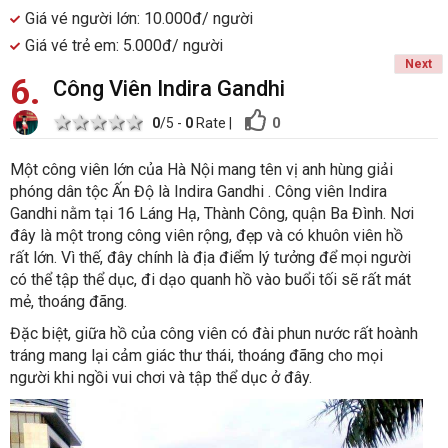
Giá vé người lớn: 10.000đ/ người
Giá vé trẻ em: 5.000đ/ người
Next
6
Công Viên Indira Gandhi
1 star
2 stars
3 stars
4 stars
5 stars
0
0
/5 -
0
Rate
|
Một công viên lớn của Hà Nội mang tên vị anh hùng giải
phóng dân tộc Ấn Độ là Indira Gandhi . Công viên Indira
Gandhi nằm tại 16 Láng Hạ, Thành Công, quận Ba Đình. Nơi
đây là một trong công viên rộng, đẹp và có khuôn viên hồ
rất lớn. Vì thế, đây chính là địa điểm lý tưởng để mọi người
có thể tập thể dục, đi dạo quanh hồ vào buổi tối sẽ rất mát
mẻ, thoáng đãng.
Đặc biệt, giữa hồ của công viên có đài phun nước rất hoành
tráng mang lại cảm giác thư thái, thoáng đãng cho mọi
người khi ngồi vui chơi và tập thể dục ở đây.