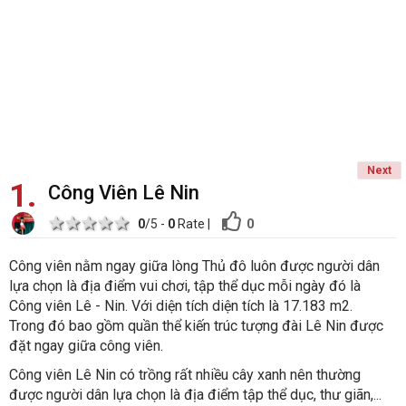
Next
1
Công Viên Lê Nin
1 star
2 stars
3 stars
4 stars
5 stars
0
0
/5 -
0
Rate
|
Công viên nằm ngay giữa lòng Thủ đô luôn được người dân
lựa chọn là địa điểm vui chơi, tập thể dục mỗi ngày đó là
Công viên Lê - Nin. Với diện tích diện tích là 17.183 m2.
Trong đó bao gồm quần thể kiến trúc tượng đài Lê Nin được
đặt ngay giữa công viên.
Công viên Lê Nin có trồng rất nhiều cây xanh nên thường
được người dân lựa chọn là địa điểm tập thể dục, thư giãn,...