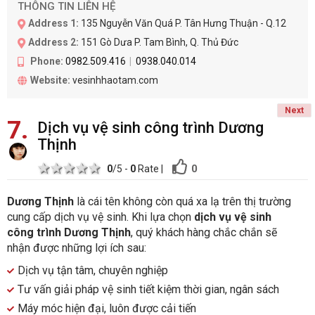
THÔNG TIN LIÊN HỆ
Address 1:
135 Nguyễn Văn Quá P. Tân Hưng Thuận - Q.12
Address 2:
151 Gò Dưa P. Tam Bình, Q. Thủ Đức
Phone:
0982.509.416
0938.040.014
Website:
vesinhhaotam.com
Next
7
Dịch vụ vệ sinh công trình Dương
Thịnh
1 star
2 stars
3 stars
4 stars
5 stars
0
0
/5 -
0
Rate
|
Dương Thịnh
là cái tên không còn quá xa lạ trên thị trường
cung cấp dịch vụ vệ sinh. Khi lựa chọn
dịch vụ vệ sinh
công trình Dương Thịnh
, quý khách hàng chắc chắn sẽ
nhận được những lợi ích sau:
Dịch vụ tận tâm, chuyên nghiệp
Tư vấn giải pháp vệ sinh tiết kiệm thời gian, ngân sách
Máy móc hiện đại, luôn được cải tiến