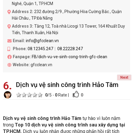
Nghé, Quận 1, TP.HCM
Address 2:
232 đường 2/9 , Phường Hòa Cường Bắc , Quận
Hải Châu , TP.Đà Nẵng
Address 3:
Tầng 12, Toà nhà Licogi 13 Tower, 164 Khuất Duy
Tiến, Thanh Xuân, Hà Nội
Email:
info@gfcclean.vn
Phone:
08.12345.247
08.22228.247
Fanpage:
FB/dich-vu-ve-sinh-cong-trinh-gfc-clean
Website:
gfcclean.vn
Next
6
Dịch vụ vệ sinh công trình Hảo Tâm
1 star
2 stars
3 stars
4 stars
5 stars
0
0
/5 -
0
Rate
|
Dịch vụ vệ sinh công trình Hảo Tâm
tự hào vì luôn nằm
trong
Top
10 dịch vụ vệ sinh công trình sau xây dựng tại
TP.HCM.
Dịch vụ luôn nhận được những phản hồi rất tích