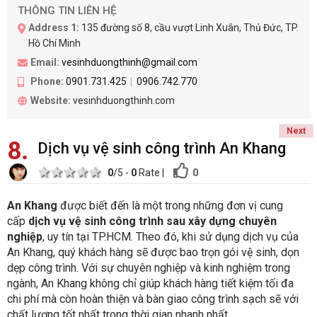
THÔNG TIN LIÊN HỆ
Address 1:
135 đường số 8, cầu vượt Linh Xuân, Thủ Đức, TP.
Hồ Chí Minh
Email:
vesinhduongthinh@gmail.com
Phone:
0901.731.425
0906.742.770
Website:
vesinhduongthinh.com
Next
8
Dịch vụ vệ sinh công trình An Khang
1 star
2 stars
3 stars
4 stars
5 stars
0
0
/5 -
0
Rate
|
An Khang
được biết đến là một trong những đơn vị cung
cấp
dịch vụ vệ sinh công trình sau xây dựng chuyên
nghiệp
, uy tín tại TP.HCM. Theo đó, khi sử dụng dịch vụ của
An Khang, quý khách hàng sẽ được bao trọn gói vệ sinh, dọn
dẹp công trình. Với sự chuyên nghiệp và kinh nghiệm trong
ngành, An Khang không chỉ giúp khách hàng tiết kiệm tối đa
chi phí mà còn hoàn thiện và bàn giao công trình sạch sẽ với
chất lượng tốt nhất trong thời gian nhanh nhất.