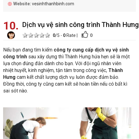
Website:
vesinhthanhbinh.com
10
Dịch vụ vệ sinh công trình Thành Hưng
1 star
2 stars
3 stars
4 stars
5 stars
0
0
/5 -
0
Rate
|
Nếu bạn đang tìm kiếm
công ty cung cấp dịch vụ vệ sinh
công trình
sau xây dựng thì Thành Hưng hứa hẹn sẽ là một
lựa chọn đúng đắn dành cho bạn. Với đội ngũ nhân viên
nhiệt huyết, kinh nghiệm, tận tâm trong công việc,
Thành
Hưng
cam kết chất lượng dịch vụ luôn được đảm bảo.
Đồng thời, công ty cũng cam kết sẽ hoàn tiền nếu có bất kì
sai sót nào.