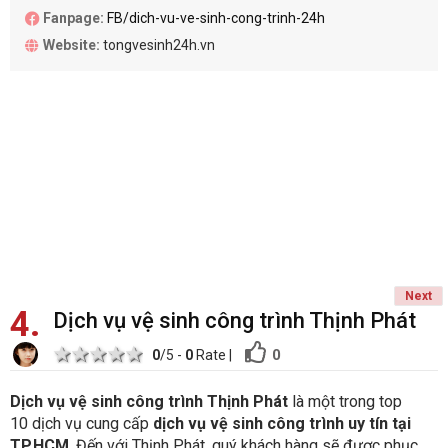
Fanpage:
FB/dich-vu-ve-sinh-cong-trinh-24h
Website:
tongvesinh24h.vn
Next
4
Dịch vụ vệ sinh công trình Thịnh Phát
1 star
2 stars
3 stars
4 stars
5 stars
0
0
/5 -
0
Rate
|
Dịch vụ vệ sinh công trình Thịnh Phát
là một trong top
10 dịch vụ cung cấp
dịch vụ vệ sinh công trình uy tín tại
TP.HCM
. Đến với Thịnh Phát, quý khách hàng sẽ được phục