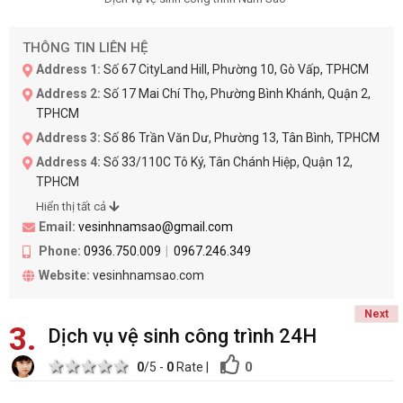
THÔNG TIN LIÊN HỆ
Address 1:
Số 67 CityLand Hill, Phường 10, Gò Vấp, TPHCM
Address 2:
Số 17 Mai Chí Thọ, Phường Bình Khánh, Quận 2,
TPHCM
Address 3:
Số 86 Trần Văn Dư, Phường 13, Tân Bình, TPHCM
Address 4:
Số 33/110C Tô Ký, Tân Chánh Hiệp, Quận 12,
TPHCM
Hiển thị tất cả
Email:
vesinhnamsao@gmail.com
Phone:
0936.750.009
0967.246.349
Website:
vesinhnamsao.com
Next
3
Dịch vụ vệ sinh công trình 24H
1 star
2 stars
3 stars
4 stars
5 stars
0
0
/5 -
0
Rate
|