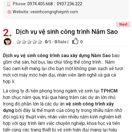
Phone:
0974.405.668
0937.236.222
Website:
vesinhcongnghiepnh.com
Next
2
Dịch vụ vệ sinh công trình Năm Sao
1 star
2 stars
3 stars
4 stars
5 stars
0
0
/5 -
0
Rate
|
Dịch vụ vệ sinh công trình sau xây dựng Năm Sao
bao
gồm chà sàn, hút bụi, lau chùi tổng thể công trình... Năm
Sao cam kết mang lại cho bạn một không gian sạch sẽ tươi
mới với máy móc hiện đại, nhân viên lành nghề và giá cả
hợp lí.
Là công ty đi tiên phong trong ngành vệ sinh tại
TPHCM
hơn chục năm qua, trải qua hàng trăm các dự án lớn nhỏ
trong đó phần lớn là các dự án
vệ sinh công trình xây
dựng
bởi đây là thế mạnh của công ty trong nhiều năm nhờ
đội ngũ kỹ thuật viên, nhân viên nhiều năm kinh nghiệm kết
hợp với quy trình làm việc chuyên nghiệp, khoa học và tiên
tiến cùng các trang thiết bị vệ sinh hiện đại mang lại hiệu