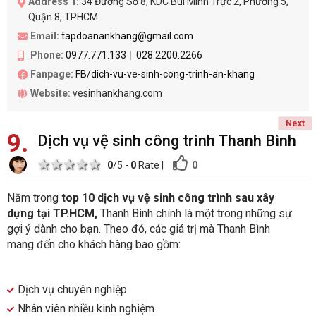
Address 1:
34 Đường Số 8, KDC Bùi Minh Trực 2, Phường 5,
Quận 8, TPHCM
Email:
tapdoanankhang@gmail.com
Phone:
0977.771.133
028.2200.2266
Fanpage:
FB/dich-vu-ve-sinh-cong-trinh-an-khang
Website:
vesinhankhang.com
Next
9
Dịch vụ vệ sinh công trình Thanh Bình
1 star
2 stars
3 stars
4 stars
5 stars
0
0
/5 -
0
Rate
|
Nằm trong
top
10 dịch vụ vệ sinh công trình sau xây
dựng tại TP.HCM,
Thanh Bình chính là một trong những sự
gợi ý dành cho bạn. Theo đó, các giá trị mà Thanh Bình
mang đến cho khách hàng bao gồm:
Dịch vụ chuyên nghiệp
Nhân viên nhiều kinh nghiệm