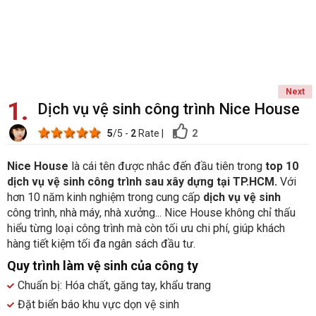
Next
1
Dịch vụ vệ sinh công trình Nice House
1 star
2 stars
3 stars
4 stars
5 stars
2
5
/5 -
2
Rate
|
Nice House
là cái tên được nhắc đến đầu tiên trong
top
10
dịch vụ vệ sinh công trình sau xây dựng tại TP.HCM.
Với
hơn 10 năm kinh nghiệm trong cung cấp
dịch vụ vệ sinh
công trình, nhà máy, nhà xưởng... Nice House không chỉ thấu
hiểu từng loại công trình mà còn tối ưu chi phí, giúp khách
hàng tiết kiệm tối đa ngân sách đầu tư.
Quy trình làm vệ sinh của công ty
Chuẩn bị: Hóa chất, găng tay, khẩu trang
Đặt biển báo khu vực dọn vệ sinh