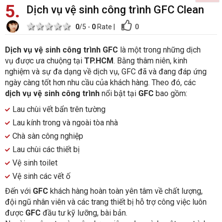
5
Dịch vụ vệ sinh công trình GFC Clean
1 star
2 stars
3 stars
4 stars
5 stars
0
0
/5 -
0
Rate
|
Dịch vụ vệ sinh công trình GFC
là một trong những dịch
vụ được ưa chuộng tại
TP.HCM
. Bằng thâm niên, kinh
nghiệm và sự đa dạng về dịch vụ, GFC đã và đang đáp ứng
ngày càng tốt hơn nhu cầu của khách hàng. Theo đó, các
dịch vụ vệ sinh công trình
nổi bật tại
GFC
bao gồm:
Lau chùi vết bẩn trên tường
Lau kính trong và ngoài tòa nhà
Chà sàn công nghiệp
Lau chùi các thiết bị
Vệ sinh toilet
Vệ sinh các vết ố
Đến với
GFC
khách hàng hoàn toàn yên tâm về chất lượng,
đội ngũ nhân viên và các trang thiết bị hỗ trợ công việc luôn
được
GFC
đầu tư kỹ lưỡng, bài bản.