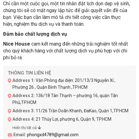
Chỉ cần một cuộc gọi, một tin nhắn đặt lịch dọn dẹp vệ sinh,
chúng tôi sẽ có mặt ngay lập tức để giải quyết vấn đề của
bạn. Việc bạn cần làm mô tả chi tiết công việc cần thực
hiện, nghiệm thu dịch vụ và thanh toán.
Đảm bảo chất lượng dịch vụ
Nice House
cam kết mang đến những trải nghiệm tốt nhất
cho quý khách hàng với chất lượng dịch vụ phù hợp với chi
phí bỏ ra.
THÔNG TIN LIÊN HỆ
Address 1:
Văn Phòng đại diện: 201/13/3 Nguyễn Xí ,
Phường 26 , Quận Bình Thạnh ,TP.HCM
Address 2:
136/18 Tân Thạnh – phường 16, quận Tân
Phú,TP.HCM
Address 3:
11/26 Trần Doãn Khanh, ĐaKao, Quận 1,TP.HCM
Address 4:
21 Thủy Lợi, phường 6, Quận 9, TP.HCM
Hiển thị tất cả
Email:
phongxd4789@gmail.com