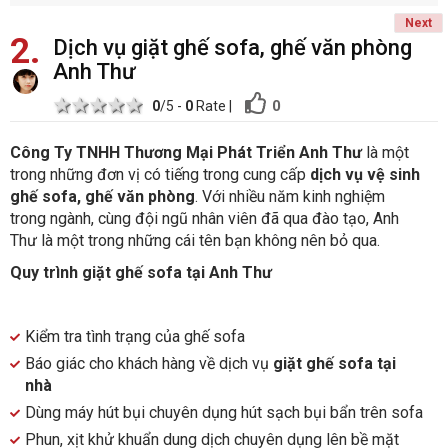
Next
2
Dịch vụ giặt ghế sofa, ghế văn phòng
Anh Thư
1 star
2 stars
3 stars
4 stars
5 stars
0
0
/5 -
0
Rate
|
Công Ty TNHH Thương Mại Phát Triển Anh Thư
là một
trong những đơn vị có tiếng trong cung cấp
dịch vụ vệ sinh
ghế sofa, ghế văn phòng
. Với nhiều năm kinh nghiệm
trong ngành, cùng đội ngũ nhân viên đã qua đào tạo, Anh
Thư là một trong những cái tên bạn không nên bỏ qua.
Quy trình giặt ghế sofa tại Anh Thư
Kiểm tra tình trạng của ghế sofa
Báo giác cho khách hàng về dịch vụ
giặt ghế sofa tại
nhà
Dùng máy hút bụi chuyên dụng hút sạch bụi bẩn trên sofa
Phun, xịt khử khuẩn dung dịch chuyên dụng lên bề mặt