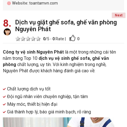
Website:
toantamvn.com
Next
8
Dịch vụ giặt ghế sofa, ghế văn phòng
Nguyên Phát
1 star
2 stars
3 stars
4 stars
5 stars
0
0
/5 -
0
Rate
|
Công ty vệ sinh Nguyên Phát
là một trong những cái tên
nằm trong Top 10
dịch vụ vệ sinh ghế sofa, ghế văn
phòng
chất lượng, uy tín. Với kinh nghiệm trong nghề,
Nguyên Phát được khách hàng đánh giá cao về:
Chất lượng dịch vụ tốt
Đội ngũ nhân viên chuyên nghiệp, tận tâm
Máy móc, thiết bị hiện đại
Giá thành hợp lý, báo giá minh bạch, rõ ràng