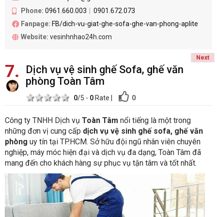
Phone:
0961.660.003
0901.672.073
Fanpage:
FB/dich-vu-giat-ghe-sofa-ghe-van-phong-aplite
Website:
vesinhnhao24h.com
Next
7
Dịch vụ vệ sinh ghế Sofa, ghế văn
phòng Toàn Tâm
1 star
2 stars
3 stars
4 stars
5 stars
0
0
/5 -
0
Rate
|
Công ty TNHH Dịch vụ
Toàn Tâm
nổi tiếng là một trong
những đơn vị cung cấp
dịch vụ vệ sinh ghế sofa, ghế văn
phòng
uy tín tại TP.HCM. Sở hữu đội ngũ nhân viên chuyên
nghiệp, máy móc hiện đại và dịch vụ đa dạng, Toàn Tâm đã
mang đến cho khách hàng sự phục vụ tận tâm và tốt nhất.