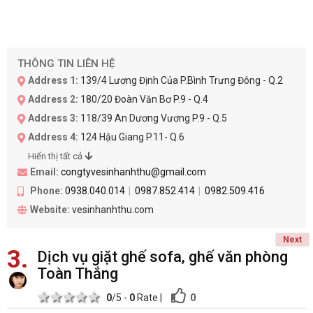
THÔNG TIN LIÊN HỆ
Address 1:
139/4 Lương Định Của P.Bình Trưng Đông - Q.2
Address 2:
180/20 Đoàn Văn Bơ P.9 - Q.4
Address 3:
118/39 An Dương Vương P.9 - Q.5
Address 4:
124 Hậu Giang P.11- Q.6
Hiển thị tất cả
Email:
congtyvesinhanhthu@gmail.com
Phone:
0938.040.014
0987.852.414
0982.509.416
Website:
vesinhanhthu.com
Next
3
Dịch vụ giặt ghế sofa, ghế văn phòng
Toàn Thắng
1 star
2 stars
3 stars
4 stars
5 stars
0
0
/5 -
0
Rate
|