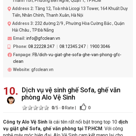
Thánh Tôn, Phường Bến Nghé, Quận 1, TP.HCM
Address 2:
Tầng 12, Toà nhà Licogi 13 Tower, 164 Khuất Duy
Tiến, Nhân Chính, Thanh Xuân, Hà Nội
Address 3:
232 đường 2/9 , Phường Hòa Cường Bắc , Quận
Hải Châu , TP.Đà Nẵng
Email:
info@gfcclean.vn
Phone:
08.22228.247
08.12345.247
1900 3046
Fanpage:
FB/dich-vu-giat-ghe-sofa-ghe-van-phong-gfc-
clean
Website:
gfcclean.vn
10
Dịch vụ vệ sinh ghế Sofa, ghế văn
phòng Alo Vệ Sinh
1 star
2 stars
3 stars
4 stars
5 stars
0
0
/5 -
0
Rate
|
Công ty Alo Vệ Sinh
là cái tên rất nổi bật trong top 10
dịch
vụ giặt ghế Sofa, ghế văn phòng tại TP.HCM
. Với công
nghệ máy móc hiện đại, Alo Vệ Sinh cam kết mang lại cho