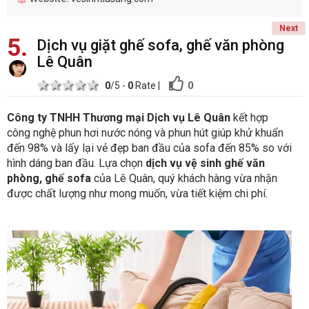
Next
5
Dịch vụ giặt ghế sofa, ghế văn phòng
Lê Quân
1 star
2 stars
3 stars
4 stars
5 stars
0
0
/5 -
0
Rate
|
Công ty TNHH Thương mại Dịch vụ Lê Quân
kết hợp
công nghệ phun hơi nước nóng và phun hút giúp khử khuẩn
đến 98% và lấy lại vẻ đẹp ban đầu của sofa đến 85% so với
hình dáng ban đầu. Lựa chọn
dịch vụ vệ sinh ghế văn
phòng, ghế sofa
của Lê Quân, quý khách hàng vừa nhận
được chất lượng như mong muốn, vừa tiết kiệm chi phí.