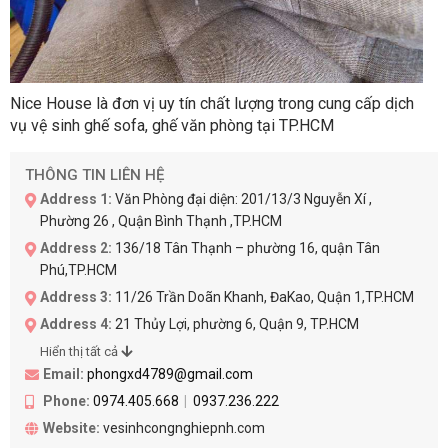
Nice House là đơn vị uy tín chất lượng trong cung cấp dịch
vụ vệ sinh ghế sofa, ghế văn phòng tại TP.HCM
THÔNG TIN LIÊN HỆ
Address 1:
Văn Phòng đại diện: 201/13/3 Nguyễn Xí ,
Phường 26 , Quận Bình Thạnh ,TP.HCM
Address 2:
136/18 Tân Thạnh – phường 16, quận Tân
Phú,TP.HCM
Address 3:
11/26 Trần Doãn Khanh, ĐaKao, Quận 1,TP.HCM
Address 4:
21 Thủy Lợi, phường 6, Quận 9, TP.HCM
Hiển thị tất cả
Email:
phongxd4789@gmail.com
Phone:
0974.405.668
0937.236.222
Website:
vesinhcongnghiepnh.com