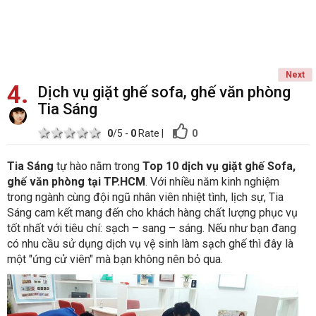
Next
4
Dịch vụ giặt ghế sofa, ghế văn phòng
Tia Sáng
1 star
2 stars
3 stars
4 stars
5 stars
0
0
/5 -
0
Rate
|
Tia Sáng
tự hào nằm trong
Top 10 dịch vụ giặt ghế Sofa,
ghế văn phòng tại TP.HCM
.
Với nhiều năm kinh nghiệm
trong ngành cùng đội ngũ nhân viên nhiệt tình, lịch sự, Tia
Sáng cam kết mang đến cho khách hàng chất lượng phục vụ
tốt nhất với tiêu chí: sạch – sang – sáng. Nếu như bạn đang
có nhu cầu sử dụng dịch vụ vệ sinh làm sạch ghế thì đây là
một "ứng cử viên" mà bạn không nên bỏ qua.