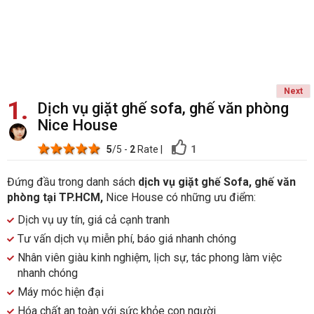
Next
1
Dịch vụ giặt ghế sofa, ghế văn phòng
Nice House
1 star
2 stars
3 stars
4 stars
5 stars
1
5
/5 -
2
Rate
|
Đứng đầu trong danh sách
dịch vụ giặt ghế Sofa, ghế văn
phòng tại TP.HCM,
Nice House có những ưu điểm:
Dịch vụ uy tín, giá cả cạnh tranh
Tư vấn dịch vụ miễn phí, báo giá nhanh chóng
Nhân viên giàu kinh nghiệm, lịch sự, tác phong làm việc
nhanh chóng
Máy móc hiện đại
Hóa chất an toàn với sức khỏe con người