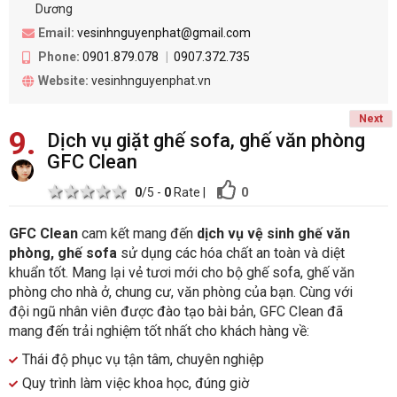
Dương
Email:
vesinhnguyenphat@gmail.com
Phone:
0901.879.078
0907.372.735
Website:
vesinhnguyenphat.vn
Next
9
Dịch vụ giặt ghế sofa, ghế văn phòng
GFC Clean
1 star
2 stars
3 stars
4 stars
5 stars
0
0
/5 -
0
Rate
|
GFC Clean
cam kết mang đến
dịch vụ vệ sinh ghế văn
phòng, ghế sofa
sử dụng các hóa chất an toàn và diệt
khuẩn tốt. Mang lại vẻ tươi mới cho bộ ghế sofa, ghế văn
phòng cho nhà ở, chung cư, văn phòng của bạn. Cùng với
đội ngũ nhân viên được đào tạo bài bản, GFC Clean đã
mang đến trải nghiệm tốt nhất cho khách hàng về:
Thái độ phục vụ tận tâm, chuyên nghiệp
Quy trình làm việc khoa học, đúng giờ