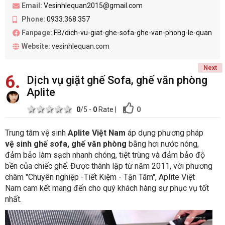
Email:
Vesinhlequan2015@gmail.com
Phone:
0933.368.357
Fanpage:
FB/dich-vu-giat-ghe-sofa-ghe-van-phong-le-quan
Website:
vesinhlequan.com
Next
6
Dịch vụ giặt ghế Sofa, ghế văn phòng
Aplite
1 star
2 stars
3 stars
4 stars
5 stars
0
0
/5 -
0
Rate
|
Trung tâm vệ sinh
Aplite Việt Nam
áp dụng phương pháp
vệ sinh ghế sofa, ghế văn phòng
bằng hơi nước nóng,
đảm bảo làm sạch nhanh chóng, tiệt trùng và đảm bảo độ
bền của chiếc ghế. Được thành lập từ năm 2011, với phương
châm "Chuyên nghiệp -Tiết Kiệm - Tận Tâm", Aplite Việt
Nam cam kết mang đến cho quý khách hàng sự phục vụ tốt
nhất.